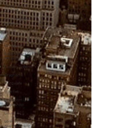
Compression
ZIP, RAR, etc.
Customisation
Windows
Divers
Dossier
Windows
Explorateurs de
fichiers
Gestion Système
Graphisme
Hardware
Internet
Lightroom &
Photoshop
Linux
Loisir et
divertissement