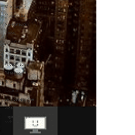
Mises à jour
Multimedia
Navigateurs
News
Nirsoft
Occupation
disque
Photographie
Réseaux
Réseaux sociaux
Sécurité
Services en ligne
Video
Logiciels les plus
recherchés