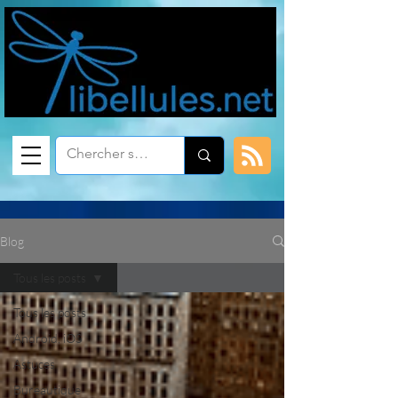
Blog
Tous les posts
Tous les posts
Android, iOS
Astuces
Bureautique