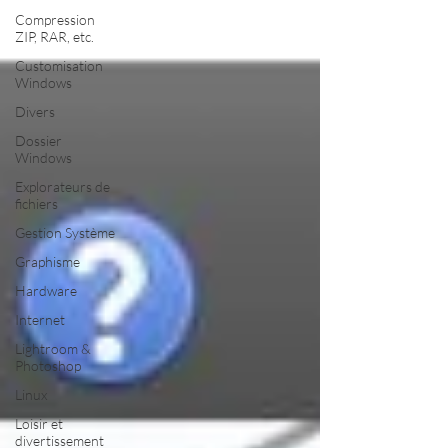
Compression
ZIP, RAR, etc.
Customisation
Windows
Divers
Dossier
Windows
Explorateurs de
fichiers
Gestion Système
Graphisme
Hardware
Internet
Lightroom &
Photoshop
Linux
Loisir et
divertissement