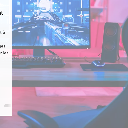
t
News
Nirsoft
Occupation disque
t à
Réseaux sociaux
Sécurité
Services en ligne
ges
 les...
s recherchés