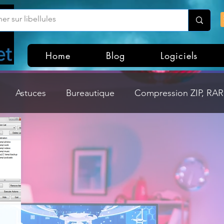
Home
Blog
Logiciels
Astuces
Bureautique
Compression ZIP, RAR,
Divers
Dossier Windows
Explorateurs de fichi
isme
Hardware
Internet
Linux
Loisir et divertissement
Mises à jour