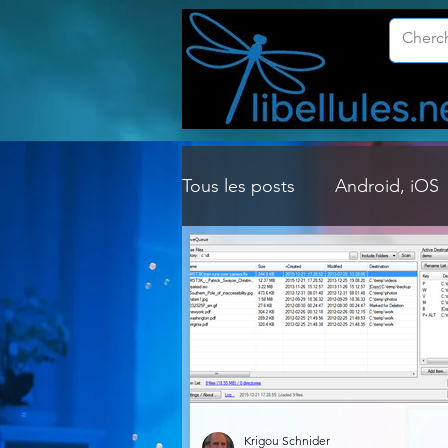
Tous les posts
Android, iOS
Customisation Windows
Gestion Système
Graph
Lightroom & Photoshop
Krigou Schnider