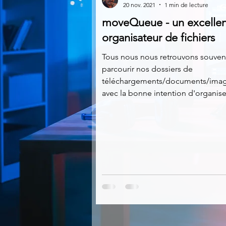
20 nov. 2021
1 min de lecture
moveQueue - un excellen
Multimedia
Navigateurs
organisateur de fichiers
Tous nous nous retrouvons souven
parcourir nos dossiers de
Photographie
Réseaux
téléchargements/documents/ima
avec la bonne intention d'organiser
Video
Logiciels les plu