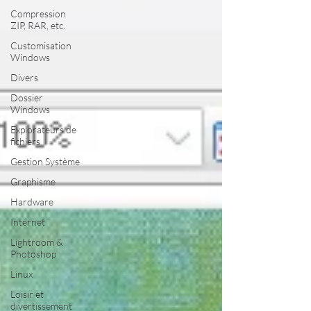
Compression
ZIP, RAR, etc.
Customisation
Windows
Divers
Dossier
Windows
Explorateurs de
fichiers
Gestion Système
Graphisme
Hardware
Internet
Lightroom &
Photoshop
Linux
Loisir et
divertissement