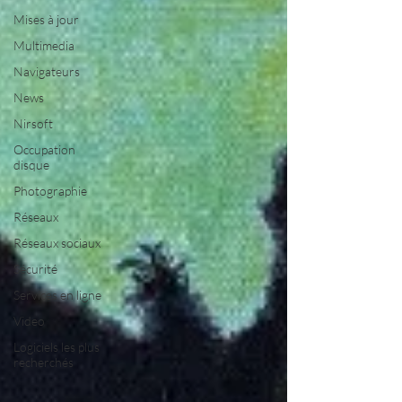
Mises à jour
Multimedia
Navigateurs
News
Nirsoft
Occupation
disque
Photographie
Réseaux
Réseaux sociaux
Sécurité
Services en ligne
Video
Logiciels les plus
recherchés