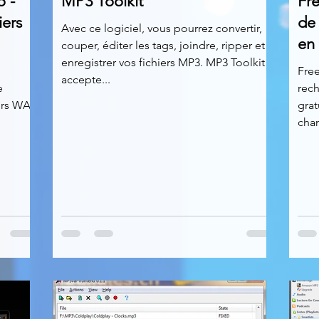
 -
MP3 Toolkit
Fr
iers
de
Avec ce logiciel, vous pourrez convertir,
en 
couper, éditer les tags, joindre, ripper et
enregistrer vos fichiers MP3. MP3 Toolkit
Fre
accepte...
e
rech
iers WAV
grat
chan