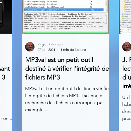
Krigou Schnider
27 juil. 2021
1 min de lecture
MP3val est un petit outil
J. 
sant
destiné à vérifier l'intégrité de
lec
 3
fichiers MP3
d'u
irr
MP3val est un petit outil destiné à vérifier
l'intégrité de fichiers MP3. Il scanne et
n
Un l
recherche des fichiers corrompus, par
habi
exemple,...
skin
 en...
prés