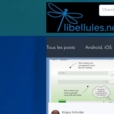
Tous les posts
Android, iOS
Customisation Windows
Gestion Système
Graph
Lightroom & Photoshop
Krigou Schnider