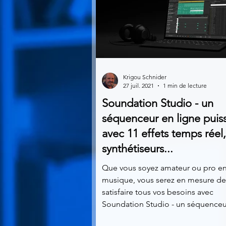
Krigou Schnider
27 juil. 2021
1 min de lecture
Soundation Studio - un
séquenceur en ligne puis
avec 11 effets temps réel,
synthétiseurs...
Que vous soyez amateur ou pro e
musique, vous serez en mesure de
satisfaire tous vos besoins avec
Soundation Studio - un séquenceur