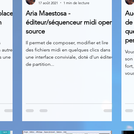
17 août 2021
1 min de lecture
lacer
Aria Maestosa -
Au
News
Nirsoft
Occupation disque
n
éditeur/séquenceur midi open
de 
source
que
per
Réseaux sociaux
Sécurité
Services en ligne
s
Il permet de composer, modifier et lire
 autre,
des fichiers midi en quelques clics dans
Vou
s une
une interface conviviale, doté d'un éditeur
son 
de partition...
s recherchés
fort
vous