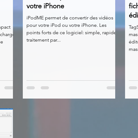
votre iPhone
fic
édi
iPodME permet de convertir des vidéos
pour votre iPod ou votre iPhone. Les
mpact
Tag
points forts de ce logiciel: simple, rapide,
rcharger
mass
traitement par...
édit
mass