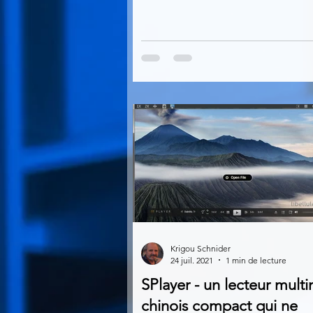
Krigou Schnider
24 juil. 2021
1 min de lecture
SPlayer - un lecteur mult
chinois compact qui ne