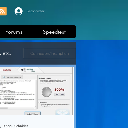
Se connecter
Forums
Speedtest
 etc.
Connexion/Inscription
ers
Krigou Schnider