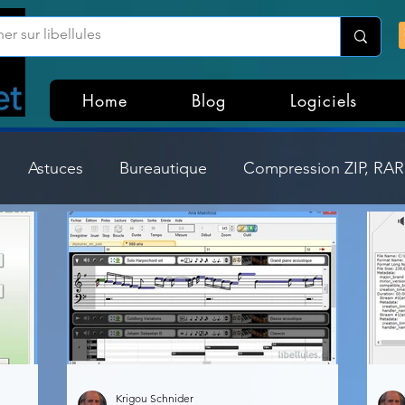
Home
Blog
Logiciels
Astuces
Bureautique
Compression ZIP, RAR,
Divers
Dossier Windows
Explorateurs de fichi
isme
Hardware
Internet
Linux
Loisir et divertissement
Mises à jour
Krigou Schnider