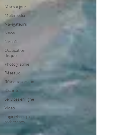
Mises à jour
Multimedia
Navigateurs
News
Nirsoft
Occupation
disque
Photographie
Réseaux
Réseaux sociaux
Sécurité
Services en ligne
Video
Logiciels les plus
recherchés