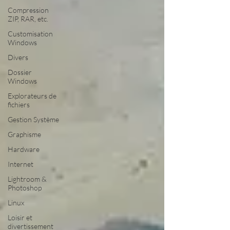
Compression
ZIP, RAR, etc.
Customisation
Windows
Divers
Dossier
Windows
Explorateurs de
fichiers
Gestion Système
Graphisme
Hardware
Internet
Lightroom &
Photoshop
Linux
Loisir et
divertissement