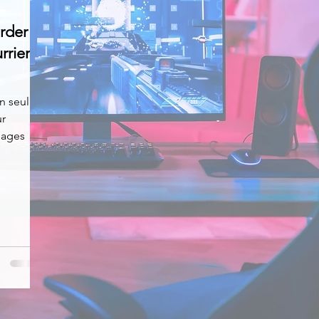
rder
News
Nirsoft
Occupation disque
rriers
Réseaux sociaux
Sécurité
Services en ligne
n seul
ur
sages
s recherchés