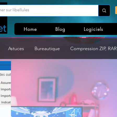
Home
Blog
Logiciels
Astuces
Bureautique
Compression ZIP, RAR,
Divers
Dossier Windows
Explorateurs de fichi
isme
Hardware
Internet
Linux
Loisir et divertissement
Mises à jour