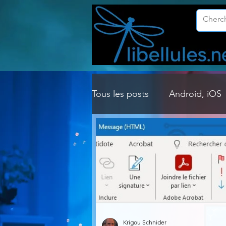
Tous les posts
Android, iOS
Customisation Windows
Gestion Système
Graph
Lightroom & Photoshop
Krigou Schnider