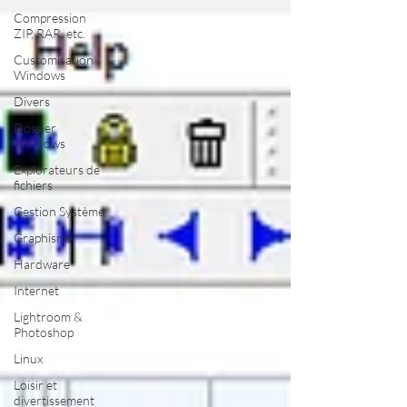
Compression
ZIP, RAR, etc.
Customisation
Windows
Divers
Dossier
Windows
Explorateurs de
fichiers
Gestion Système
Graphisme
Hardware
Internet
Lightroom &
Photoshop
Linux
Loisir et
divertissement