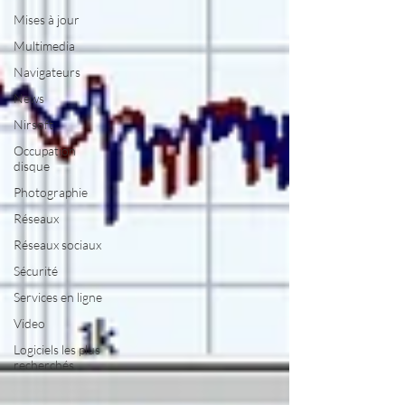
Mises à jour
Multimedia
Navigateurs
News
Nirsoft
Occupation
disque
Photographie
Réseaux
Réseaux sociaux
Sécurité
Services en ligne
Video
Logiciels les plus
recherchés