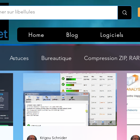
Home
Blog
Logiciels
Astuces
Bureautique
Compression ZIP, RAR,
Divers
Dossier Windows
Explorateurs de fichi
isme
Hardware
Internet
Linux
Loisir et divertissement
Mises à jour
Krigou Schnider