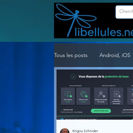
Tous les posts
Android, iOS
Customisation Windows
Gestion Système
Graph
Lightroom & Photoshop
Krigou Schnider