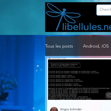
Tous les posts
Android, iOS
Customisation Windows
Gestion Système
Graph
Lightroom & Photoshop
Krigou Schnider