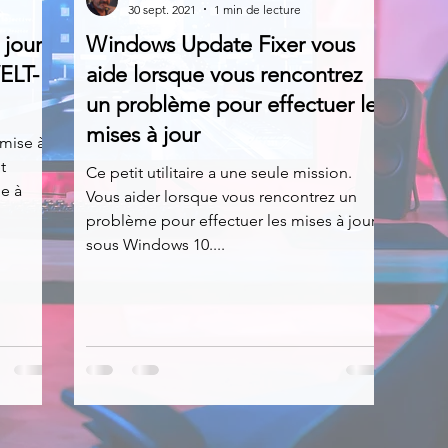
30 sept. 2021
1 min de lecture
 jour
Windows Update Fixer vous
News
Nirsoft
Occupation disque
ELT-
aide lorsque vous rencontrez
un problème pour effectuer les
mises à jour
Réseaux sociaux
Sécurité
Services en ligne
 mise à
t
Ce petit utilitaire a une seule mission.
ue à
Vous aider lorsque vous rencontrez un
s recherchés
problème pour effectuer les mises à jour
sous Windows 10....