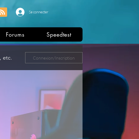
Se connecter
Forums
Speedtest
 etc.
Connexion/Inscription
ers