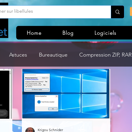
Home
Blog
Logiciels
Astuces
Bureautique
Compression ZIP, RAR,
Divers
Dossier Windows
Explorateurs de fichi
isme
Hardware
Internet
Linux
Loisir et divertissement
Mises à jour
Krigou Schnider