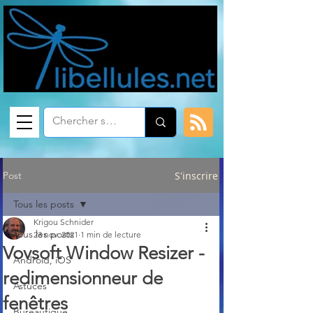
Post
S'inscrire
Tous les posts
Krigou Schnider
Tous les posts
23 nov. 2021
1 min de lecture
Vovsoft Window Resizer -
Android, iOS
redimensionneur de
Astuces
fenêtres
Bureautique