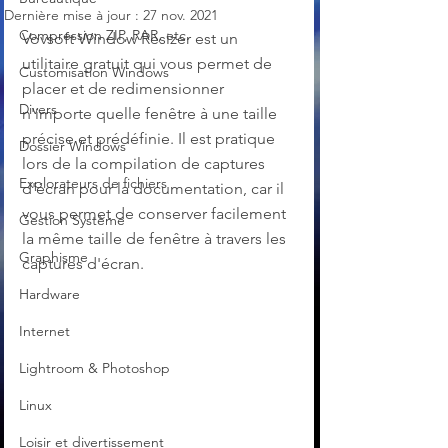
Dernière mise à jour :
27 nov. 2021
Compression ZIP, RAR, etc.
Vovsoft Window Resizer est un 
utilitaire gratuit qui vous permet de 
Customisation Windows
placer et de redimensionner 
Divers
n'importe quelle fenêtre à une taille 
précise et prédéfinie. Il est pratique 
Dossier Windows
lors de la compilation de captures 
Explorateurs de fichiers
d'écran pour la documentation, car il 
vous permet de conserver facilement 
Gestion Système
la même taille de fenêtre à travers les 
Graphisme
captures d'écran.
Hardware
Internet
Lightroom & Photoshop
Linux
Loisir et divertissement