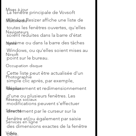
Mises à jour
La fenêtre principale de Vovsoft 
Window Resizer affiche une liste de 
Multimedia
toutes les fenêtres ouvertes, qu'elles 
Navigateurs
soient réduites dans la barre d'état 
système ou dans la barre des tâches 
News
Windows, ou qu'elles soient mises au 
Nirsoft
point sur le bureau.
Occupation disque
Cette liste peut être actualisée d'un 
Photographie
simple clic après, par exemple, 
déplacement et redimensionnement 
Réseaux
d'une ou plusieurs fenêtres. Les 
Réseaux sociaux
modifications peuvent s'effectuer 
Sécurité
directement par le curseur sur la 
fenêtre et/ou également par saisie 
Services en ligne
des dimensions exactes de la fenêtre 
Video
cible.