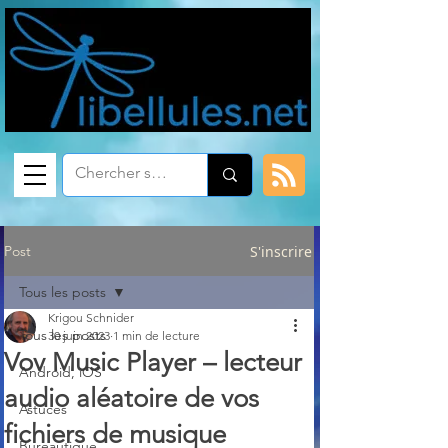
Post
S'inscrire
Tous les posts
Krigou Schnider
Tous les posts
30 juin 2023
1 min de lecture
Vov Music Player – lecteur
Android, iOS
audio aléatoire de vos
Astuces
fichiers de musique
Bureautique