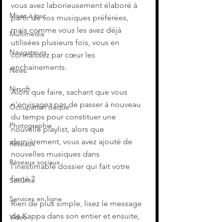
vous avez laborieusement élaboré à 
Mises à jour
partir de vos musiques préférées, 
mais comme vous les avez déjà 
Multimedia
utilisées plusieurs fois, vous en 
Navigateurs
connaissez par cœur les 
enchainements.
News
Nirsoft
Alors que faire, sachant que vous 
n'envisagez pas de passer à nouveau 
Occupation disque
du temps pour constituer une 
Photographie
nouvelle playlist, alors que 
dernièrement, vous avez ajouté de 
Réseaux
nouvelles musiques dans 
Réseaux sociaux
l'inestimable dossier qui fait votre 
fierté ?
Sécurité
Services en ligne
Rien de plus simple, lisez le message 
de Kappa dans son entier et ensuite, 
Video