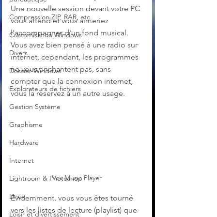
Une nouvelle session devant votre PC 
Compression ZIP, RAR, etc.
vous attend et vous aimeriez 
l'accompagner d'un fond musical. 
Customisation Windows
Vous avez bien pensé à une radio sur 
Divers
internet, cependant, les programmes 
ne vous enchantent pas, sans 
Dossier Windows
compter que la connexion internet, 
Explorateurs de fichiers
vous la réservez à un autre usage.
Gestion Système
Graphisme
Hardware
Internet
Vov Music Player
Lightroom & Photoshop
Linux
Évidemment, vous vous êtes tourné 
vers les listes de lecture (playlist) que 
Loisir et divertissement