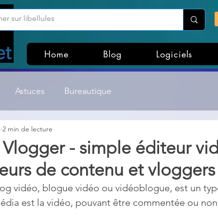
Home
Blog
Logiciels
Astuces
Bureautique
1
2 min de lecture
Customisation Windows
Divers
Vlogger - simple éditeur vi
eurs de contenu et vloggers
ateurs de fichiers
Gestion Système
Graphisme
log vidéo, blogue vidéo ou vidéoblogue, est un typ
média est la vidéo, pouvant être commentée ou non 
Lightroom & Photoshop
Linux