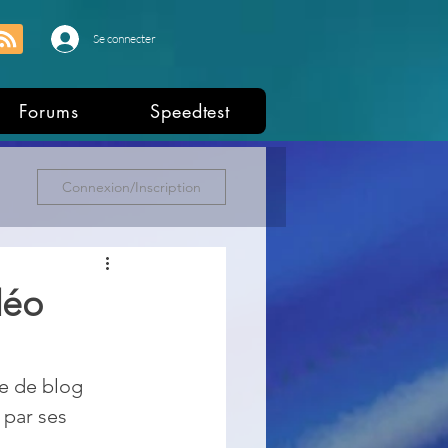
Se connecter
Forums
Speedtest
Connexion/Inscription
déo
e de blog 
par ses 