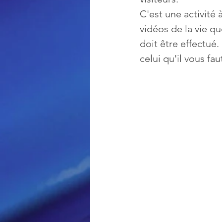
C'est une activité 
vidéos de la vie qu
Loisir et divertissement
doit être effectué.
celui qu'il vous fau
Nirsoft
Occupation dis
Réseaux sociaux
Sécuri
Logiciels les plus recherché