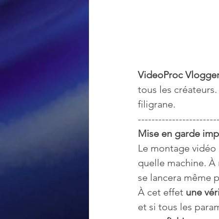
VideoProc Vlogge
tous les créateurs. 
filigrane. 
-----------------------
Mise en garde impo
Le montage vidéo 
quelle machine. À 
se lancera même p
À cet effet 
une vér
et si tous les param