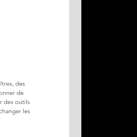
ltres, des 
donner de 
 des outils 
 changer les 