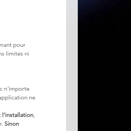
rmant pour 
s limites ni 
c n'importe 
pplication ne 
l'installation
, 
. 
Sinon 