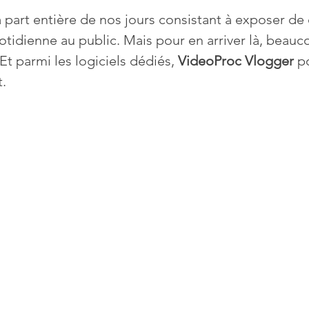
à part entière de nos jours consistant à exposer de
otidienne au public. Mais pour en arriver là, beauco
Mises à jour
Multimedia
Navigateurs
News
 Et parmi les logiciels dédiés, 
VideoProc Vlogger
 p
t.
que
Photographie
Réseaux
té
Services en ligne
Video
s