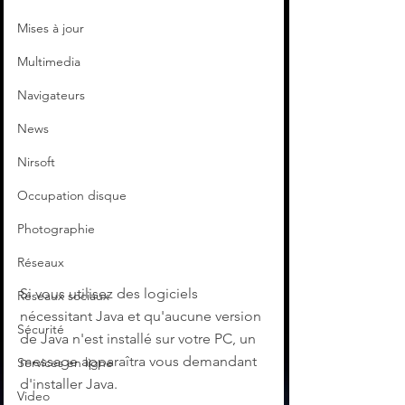
Mises à jour
Multimedia
Navigateurs
News
Nirsoft
Occupation disque
Photographie
Réseaux
Si vous utilisez des logiciels 
Réseaux sociaux
nécessitant Java et qu'aucune version 
Sécurité
de Java n'est installé sur votre PC, un 
message apparaîtra vous demandant 
Services en ligne
d'installer Java. 
Video