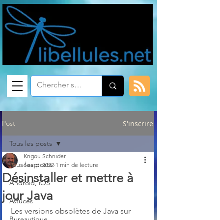
Post
S'inscrire
Tous les posts
Krigou Schnider
Tous les posts
6 sept. 2022
1 min de lecture
Désinstaller et mettre à
Android, iOS
jour Java
Astuces
Les versions obsolètes de Java sur 
Bureautique