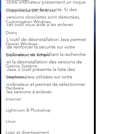
votre ordinateur présentent un risque 
important pour la sécurité. Si des 
Compression ZIP, RAR, etc.
versions obsolètes sont détectées, 
Customisation Windows
cet outil vous aide à les enlever.
Divers
L'outil de désinstallation Java permet 
Dossier Windows
de renforcer la sécurité sur votre 
ordinateur en simplifiant la recherche 
Explorateurs de fichiers
et la désinstallation des versions de 
Gestion Système
Java. L'outil présente la liste des 
versions Java utilisées sur votre 
Graphisme
ordinateur et permet de sélectionner 
Hardware
les versions à enlever.
Internet
Lightroom & Photoshop
Linux
Loisir et divertissement