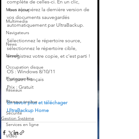
complète de celles-ci. En un clic, 
vous récupérez la dernière version de 
Mises à jour
vos documents sauvegardés 
Multimedia
automatiquement par UltraBackup.
Navigateurs
Sélectionnez le répertoire source, 
News
sélectionnez le répertoire cible, 
Nirsoft
enregistrez votre copie, et c'est parti !
Occupation disque
OS : Windows 8/10/11
Photographie
Langue : français
Prix : Gratuit
Réseaux
Réseaux sociaux
En savoir plus et téléchager 
UltraBackup Home
Sécurité
Gestion Système
Services en ligne
Video