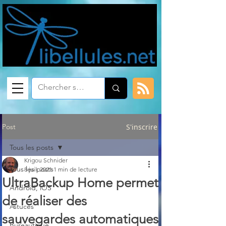
Post
S'inscrire
Tous les posts
Krigou Schnider
Tous les posts
8 juil. 2021
1 min de lecture
UltraBackup Home permet
Android, iOS
de réaliser des
Astuces
sauvegardes automatiques
Bureautique