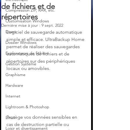
de fichiers et de
Compression ZIP, RAR, etc.
répertoires
Customisation Windows
Dernière mise à jour :
9 sept. 2022
Divers
Logiciel de sauvegarde automatique 
simple et efficace. UltraBackup Home 
Dossier Windows
permet de réaliser des sauvegardes 
Explorateurs de fichiers
automatiques de fichiers et de 
répertoires sur des périphériques 
Gestion Système
locaux ou amovibles. 
Graphisme
Hardware
Internet
Lightroom & Photoshop
Protège vos données sensibles en 
Linux
cas de destruction partielle ou 
Loisir et divertissement