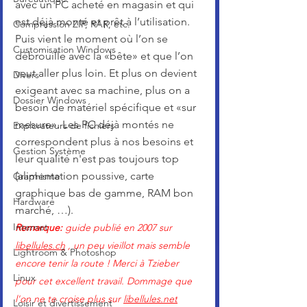
avec un PC acheté en magasin et qui 
est déjà monté et prêt à l’utilisation. 
Compression ZIP, RAR, etc.
Puis vient le moment où l’on se 
Customisation Windows
débrouille avec la «bête» et que l’on 
veut aller plus loin. Et plus on devient 
Divers
exigeant avec sa machine, plus on a 
Dossier Windows
besoin de matériel spécifique et «sur 
mesure». Les PC déjà montés ne 
Explorateurs de fichiers
correspondent plus à nos besoins et 
Gestion Système
leur qualité n'est pas toujours top 
(alimentation poussive, carte 
Graphisme
graphique bas de gamme, RAM bon 
Hardware
marché, …).
Internet
Remarque: 
guide publié en 2007 sur 
libellules.ch
 , un peu vieillot mais semble 
Lightroom & Photoshop
encore tenir la route ! Merci à Tzieber 
Linux
pour cet excellent travail. Dommage que 
l'on ne te croise plus sur 
libellules.net
Loisir et divertissement