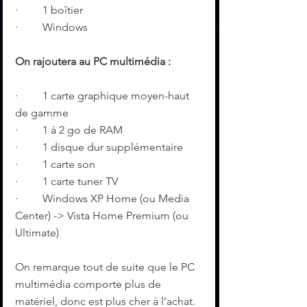
·         1 boîtier
·         Windows
On rajoutera au PC multimédia :
·         1 carte graphique moyen-haut 
de gamme
·         1 à 2 go de RAM
·         1 disque dur supplémentaire
·         1 carte son
·         1 carte tuner TV
·         Windows XP Home (ou Media 
Center) -> Vista Home Premium (ou 
Ultimate)
On remarque tout de suite que le PC 
multimédia comporte plus de 
matériel, donc est plus cher à l’achat. 