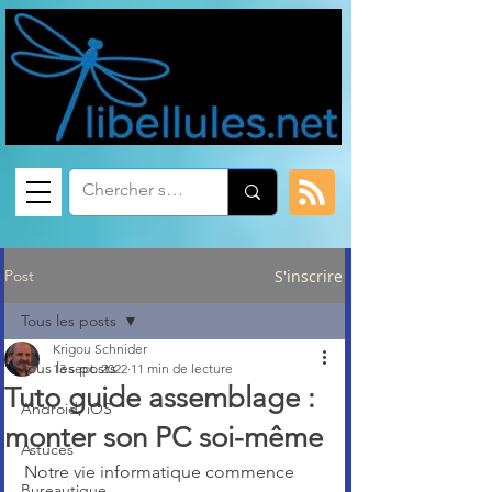
Post
S'inscrire
Tous les posts
Krigou Schnider
Tous les posts
13 sept. 2022
11 min de lecture
Tuto guide assemblage :
Android, iOS
monter son PC soi-même
Astuces
Notre vie informatique commence 
Bureautique