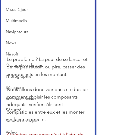
Mises à jour
Multimedia
Navigateurs
News
Nirsoft
Le problème ? La peur de se lancer et 
Occupation disque
de ne pas réussir, ou pire, casser des 
composants en les montant.
Photographie
Réseaux
Nous allons donc voir dans ce dossier 
comment choisir les composants 
Réseaux sociaux
adéquats, vérifier s'ils sont 
Sécurité
compatibles entre eux et les monter 
de façon correcte.
Services en ligne
Video
Attention, personne n'est à l'abri de 