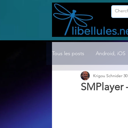
Tous les posts
Android, iOS
Krigou Schnider
30
Compression ZIP, RAR, etc.
SMPlayer –
Dossier Windows
Explor
Hardware
Internet