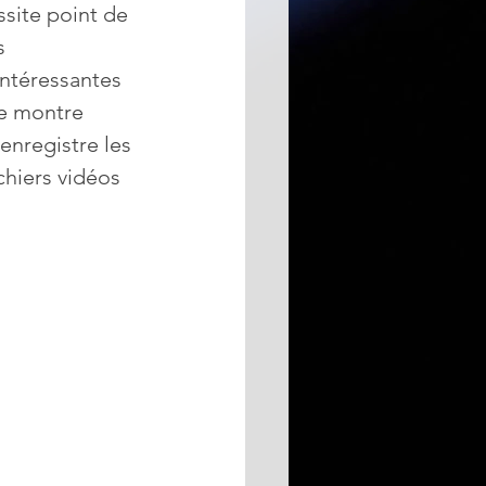
site point de 
s 
intéressantes 
se montre 
 enregistre les 
chiers vidéos 