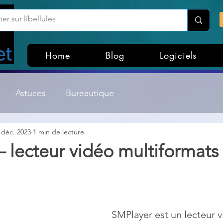
Home
Blog
Logiciels
Astuces
Bureautique
 déc. 2023
1 min de lecture
Customisation Windows
Divers
 lecteur vidéo multiformats
ateurs de fichiers
Gestion Système
Graphisme
Lightroom & Photoshop
Linux
SMPlayer est un lecteur v