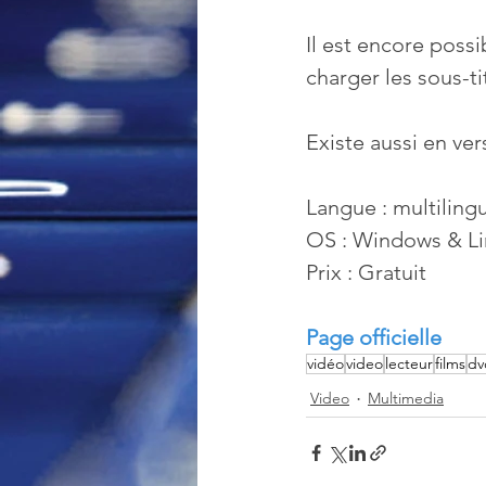
Il est encore possi
charger les sous-ti
Existe aussi en ver
Langue : multiling
OS : Windows & L
Prix : Gratuit
Page officielle
vidéo
video
lecteur
films
dv
Video
Multimedia