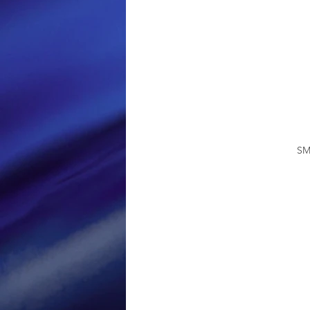
Loisir et divertissement
Nirsoft
Occupation dis
Réseaux sociaux
Sécuri
SM
Logiciels les plus recherché