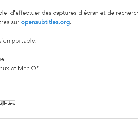
ble  d'effectuer des captures d'écran et de recherc
tres sur 
opensubtitles.org
.
sion portable.
ue
inux et Mac OS
d
flv
divx