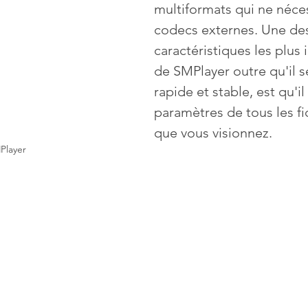
multiformats qui ne néces
codecs externes. Une de
Mises à jour
Multimedia
Navigateurs
News
caractéristiques les plus 
de SMPlayer outre qu'il 
rapide et stable, est qu'il
que
Photographie
Réseaux
paramètres de tous les fi
que vous visionnez.
té
Services en ligne
Video
Player
s