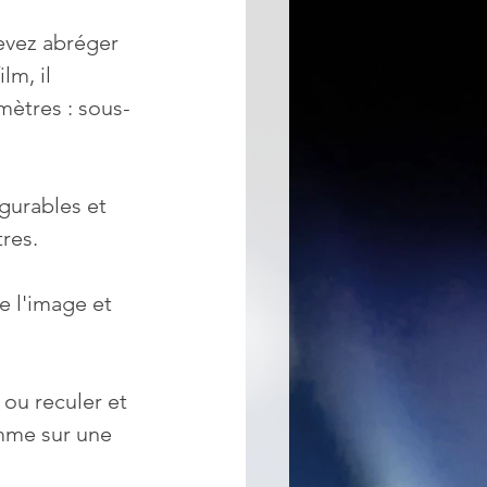
evez abréger 
lm, il 
mètres : sous-
gurables et 
tres.
de l'image et 
 ou reculer et 
mme sur une 