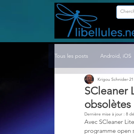
Tous les posts
Android, iOS
Krigou Schnider
21
Compression ZIP, RAR, etc.
SCleaner L
obsolètes
Dossier Windows
Explor
Dernière mise à jour :
8 dé
Avec SCleaner Lite
Hardware
Internet
programme open so