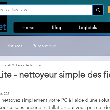
Home
Blog
Logiciels
Astuces
Bureautique
 nov. 2021
1 min de lecture
Customisation Windows
Divers
ite - nettoyeur simple des fi
ateurs de fichiers
Gestion Système
Graphisme
c. 2021
 nettoyez simplement votre PC à l'aide d'une solut
Lightroom & Photoshop
Linux
urce sans aucune installation qui vous permet de