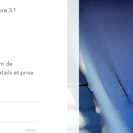
re 3.1
um de 
ails et prise 