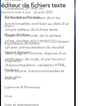
éditeur de fichiers texte
Compression ZIP, RAR, etc.
Dernière mise à jour :
22 août 2023
Customisation Windows
RJ TextEd est un éditeur dont les 
fonctionnalités vont bien au-delà d'un 
Divers
simple éditeur de fichiers texte. 
Dossier Windows
Support d’Unicode, de la syntaxe 
HTML/XHTML/XSLT/PHP/CSS/Javascr
Explorateurs de fichiers
ipt avec prévisualisation du résultat 
Gestion Système
dans Edge et Chrome, dispose d'un 
vérificateur de code, d'une fonction 
Graphisme
d'autocomplétion, validation HTML, 
Hardware
code source, macrocommandes et 
bien plus.
Internet
Lightroom & Photoshop
Linux
Loisir et divertissement