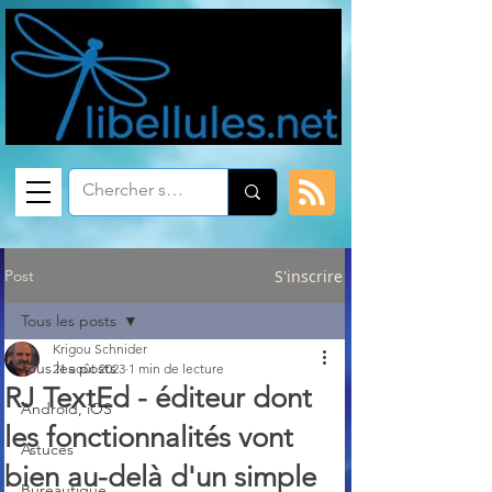
Post
S'inscrire
Tous les posts
Krigou Schnider
Tous les posts
21 août 2023
1 min de lecture
RJ TextEd - éditeur dont
Android, iOS
les fonctionnalités vont
Astuces
bien au-delà d'un simple
Bureautique