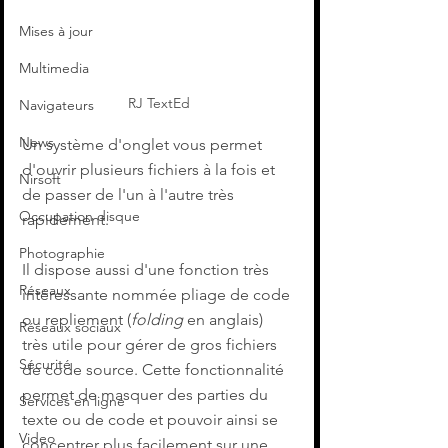
Mises à jour
Multimedia
RJ TextEd
Navigateurs
News
Un système d'onglet vous permet 
d'ouvrir plusieurs fichiers à la fois et 
Nirsoft
de passer de l'un à l'autre très 
Occupation disque
rapidement.
Photographie
Il dispose aussi d'une fonction très 
Réseaux
intéressante nommée pliage de code 
ou repliement (
folding 
en anglais) 
Réseaux sociaux
très utile pour gérer de gros fichiers 
Sécurité
de code source. Cette fonctionnalité 
permet de masquer des parties du 
Services en ligne
texte ou de code et pouvoir ainsi se 
Video
concentrer plus facilement sur une 