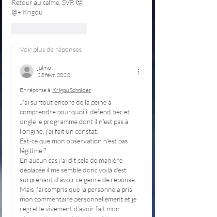
Retour au calme, SVP. 🤔
@+ Krigou
J'aime
Répondre
Voir plus de réponses
julmo
23 févr. 2022
En réponse à
Krigou Schnider
J'ai surtout encore de la peine à 
comprendre pourquoi il défend bec et 
ongle le programme dont il n'est pas à 
l'origine, j'ai fait un constat.
Est-ce que mon observation n'est pas 
légitime ?
En aucun cas j'ai dit cela de manière 
déplacée il me semble donc voilà c'est 
surprenant d'avoir ce genre de réponse.
Mais j'ai compris que la personne a pris 
mon commentaire personnellement et je 
regrette vivement d'avoir fait mon 