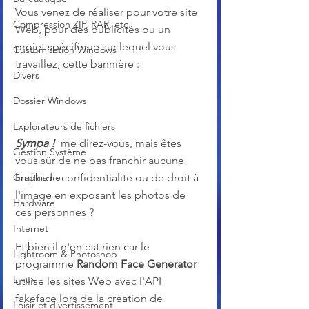
Vous venez de réaliser pour votre site 
Compression ZIP, RAR, etc.
Web, pour des publicités ou un 
projet spécifique sur lequel vous 
Customisation Windows
travaillez, cette bannière :
Divers
Dossier Windows
Explorateurs de fichiers
Sympa !  
me direz-vous, mais êtes 
Gestion Système
vous sûr de ne pas franchir aucune 
limite de confidentialité ou de droit à 
Graphisme
l'image en exposant les photos de 
Hardware
ces personnes ? 
Internet
Et bien il n'en est rien car le 
Lightroom & Photoshop
programme 
Random Face Generator
Linux
utilise les sites Web avec l'API 
fakeface lors de la création de 
Loisir et divertissement