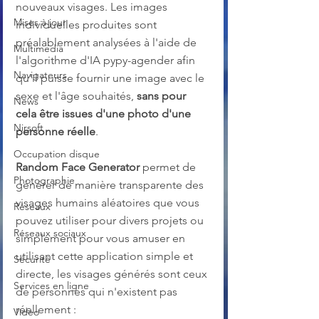
nouveaux visages. Les images 
Mises à jour
individuelles produites sont 
préalablement analysées à l'aide de 
Multimedia
l'algorithme d'IA pypy-agender afin 
Navigateurs
qu'il puisse fournir une image avec le 
sexe et l'âge souhaités, 
sans pour 
News
cela être issues d'une photo d'une 
Nirsoft
personne réelle
.
Occupation disque
Random Face Generator
 permet de 
Photographie
générer de manière transparente des 
visages humains aléatoires que vous 
Réseaux
pouvez utiliser pour divers projets ou 
Réseaux sociaux
simplement pour vous amuser en 
utilisant cette application simple et 
Sécurité
directe, les visages générés sont ceux 
Services en ligne
de personnes qui n'existent pas 
réellement :
Video