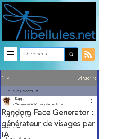
Post
S'inscrire
Tous les posts
Kappa
Tous les posts
21 févr. 2022
1 min de lecture
Random Face Generator :
Android, iOS
générateur de visages par
Astuces
IA
Bureautique