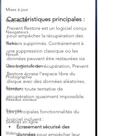
Mises à jour
Caractéristiques principales :
Multimedia
Prevent Restore est un logiciel conçu 
Navigateurs
pour empêcher la récupération des 
News
fichiers supprimés. Contrairement à 
une suppression classique où les 
Nirsoft
données peuvent être restaurées via 
Occupation disque
des logiciels de récupération, Prevent 
Restore écrase l’espace libre du 
Photographie
disque avec des données aléatoires, 
Réseaux
rendant toute tentative de 
récupération quasiment impossible.
Réseaux sociaux
Sécurité
Les principales fonctionnalités du 
logiciel incluent :
Services en ligne
Écrasement sécurisé des 
Video
données
 pour empêcher leur 