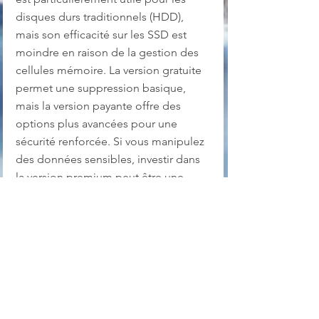
disques durs traditionnels (HDD), 
mais son efficacité sur les SSD est 
moindre en raison de la gestion des 
cellules mémoire. La version gratuite 
permet une suppression basique, 
mais la version payante offre des 
options plus avancées pour une 
sécurité renforcée. Si vous manipulez 
des données sensibles, investir dans 
la version premium peut être une 
bonne option.
Attention !
 Par précaution, je vous 
conseille tout de même de mettre 
vos fichiers importants en sécurité ou 
d'effectuer une copie sur un autre 
disque dur, avant de procéder à 