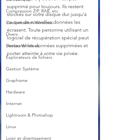
supprimé pour toujours. Ils restent 
Compression ZIP, RAR, etc.
stockés sur votre disque dur jusqu'à 
ce que de nouvelles données les 
Customisation Windows
écrasent. Toute personne utilisant un 
Divers
logiciel de récupération spécial peut 
restaurer les données supprimées et 
Dossier Windows
porter atteinte à votre vie privée.
Explorateurs de fichiers
Gestion Système
Graphisme
Hardware
Internet
Lightroom & Photoshop
Linux
Loisir et divertissement