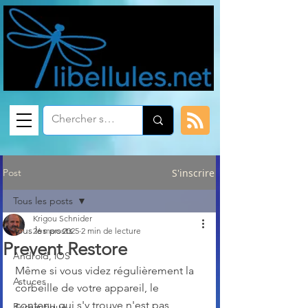
Post
S'inscrire
Tous les posts
Krigou Schnider
Tous les posts
26 mars 2025
2 min de lecture
Prevent Restore
Android, iOS
Même si vous videz régulièrement la 
Astuces
corbeille de votre appareil, le 
contenu qui s'y trouve n'est pas 
Bureautique