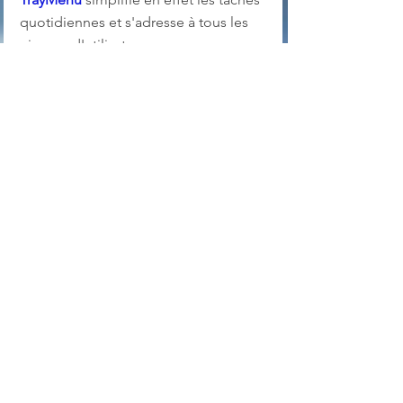
quotidiennes et s'adresse à tous les 
niveaux d'utilisateurs.
Langue : Multilingue
O.S. : Toutes versions Windows
Site de téléchargement : 
Portable SE-
TrayMenu
 sur Web.archive 
                                      et 
Portable SE-
TrayMenu
 sur Softpedia
Page officielle : 
Portable SE-TrayMenu
(site)
Customisation Windows
Dossier Windows