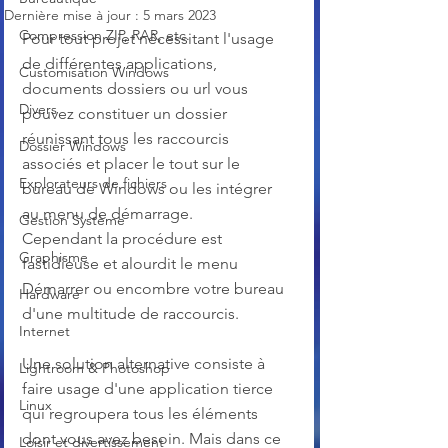
Dernière mise à jour :
5 mars 2023
Compression ZIP, RAR, etc.
Pour tout projet nécessitant l'usage 
de différentes applications, 
Customisation Windows
documents dossiers ou url vous 
Divers
pouvez constituer un dossier 
réunissant tous les raccourcis 
Dossier Windows
associés et placer le tout sur le 
Explorateurs de fichiers
bureau de Windows ou les intégrer 
au menu de démarrage. 
Gestion Système
Cependant la procédure est 
Graphisme
fastidieuse et alourdit le menu 
Démarrer ou encombre votre bureau 
Hardware
d'une multitude de raccourcis. 
Internet
Une solution alternative consiste à 
Lightroom & Photoshop
faire usage d'une application tierce 
Linux
qui regroupera tous les éléments 
dont vous avez besoin. Mais dans ce 
Loisir et divertissement