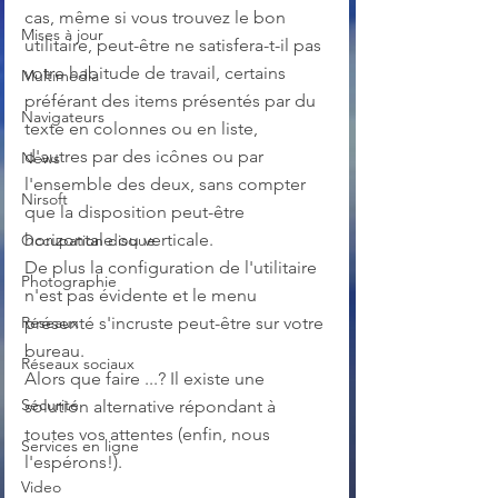
cas, même si vous trouvez le bon 
Mises à jour
utilitaire, peut-être ne satisfera-t-il pas 
votre habitude de travail, certains 
Multimedia
préférant des items présentés par du 
Navigateurs
texte en colonnes ou en liste, 
d'autres par des icônes ou par 
News
l'ensemble des deux, sans compter 
Nirsoft
que la disposition peut-être 
horizontale ou verticale. 
Occupation disque
De plus la configuration de l'utilitaire 
Photographie
n'est pas évidente et le menu 
Réseaux
présenté s'incruste peut-être sur votre 
bureau. 
Réseaux sociaux
Alors que faire ...? Il existe une 
Sécurité
solution alternative répondant à 
toutes vos attentes (enfin, nous 
Services en ligne
l'espérons!).
Video