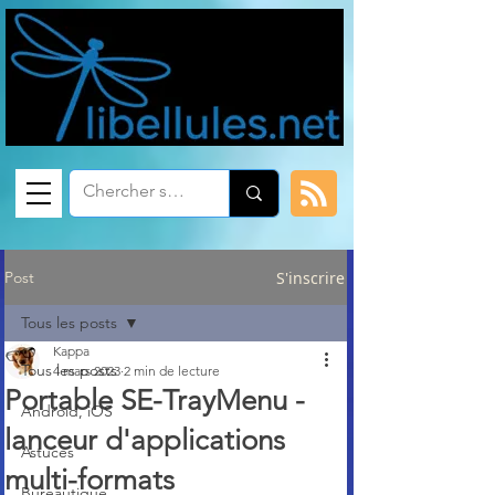
Post
S'inscrire
Tous les posts
Kappa
Tous les posts
4 mars 2023
2 min de lecture
Portable SE-TrayMenu -
Android, iOS
lanceur d'applications
Astuces
multi-formats
Bureautique