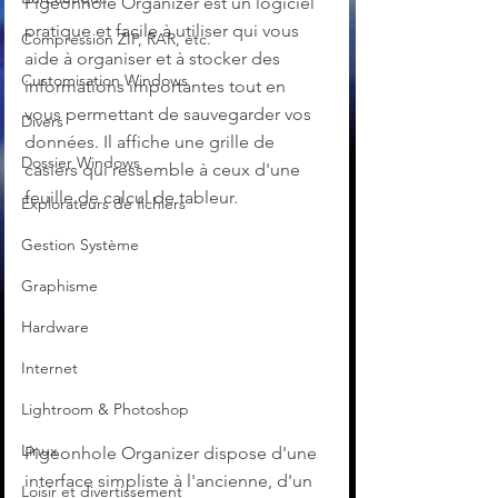
Pigeonhole Organizer est un logiciel 
pratique et facile à utiliser qui vous 
Compression ZIP, RAR, etc.
aide à organiser et à stocker des 
Customisation Windows
informations importantes tout en 
vous permettant de sauvegarder vos 
Divers
données. Il affiche une grille de 
Dossier Windows
casiers qui ressemble à ceux d'une 
feuille de calcul de tableur.
Explorateurs de fichiers
Gestion Système
Graphisme
Hardware
Internet
Lightroom & Photoshop
Linux
Pigeonhole Organizer dispose d'une 
interface simpliste à l'ancienne, d'un 
Loisir et divertissement