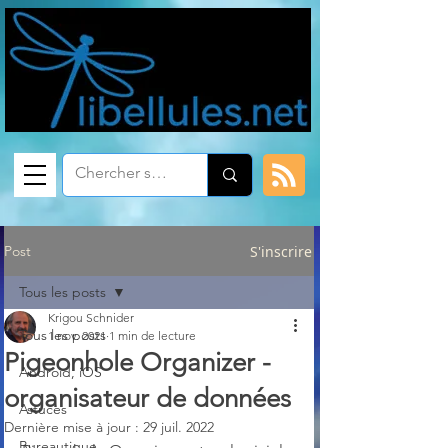
Post
S'inscrire
Tous les posts
Krigou Schnider
Tous les posts
1 nov. 2021
1 min de lecture
Pigeonhole Organizer -
Android, iOS
organisateur de données
Astuces
Dernière mise à jour :
29 juil. 2022
Bureautique