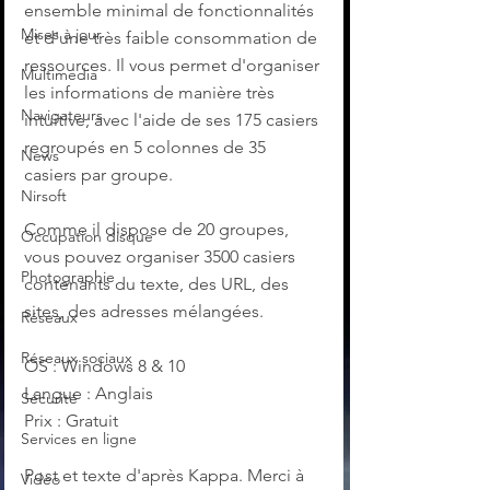
ensemble minimal de fonctionnalités 
Mises à jour
et d'une très faible consommation de 
ressources. Il vous permet d'organiser 
Multimedia
les informations de manière très 
Navigateurs
intuitive, avec l'aide de ses 175 casiers 
regroupés en 5 colonnes de 35 
News
casiers par groupe.
Nirsoft
Comme il dispose de 20 groupes, 
Occupation disque
vous pouvez organiser 3500 casiers 
Photographie
contenants du texte, des URL, des 
sites, des adresses mélangées.
Réseaux
Réseaux sociaux
OS : Windows 8 & 10
Langue : Anglais
Sécurité
Prix : Gratuit
Services en ligne
Post et texte d'après Kappa. Merci à 
Video