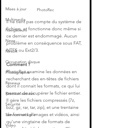
Mises à jour
PhotoRec
Multimedia
Il ne tient pas compte du système de 
fichiers, et fonctionne donc même si 
Navigateurs
ce dernier est endommagé. Aucun 
News
problème en conséquence sous FAT, 
NTFS ou Ext2/3. 
Nirsoft
Occupation disque
Comment ?
PhotoRec examine les données en 
Photographie
recherchant des en-têtes de fichiers 
Réseaux
dont il connait les formats, ce qui lui 
permet de récupérer le fichier entier. 
Réseaux sociaux
Il gère les fichiers compressés (7z, 
Sécurité
bz2, gz, rar, tar, zip), et une trentaine 
de formats d'images et vidéos, ainsi 
Services en ligne
qu'une vingtaine de formats de 
Video