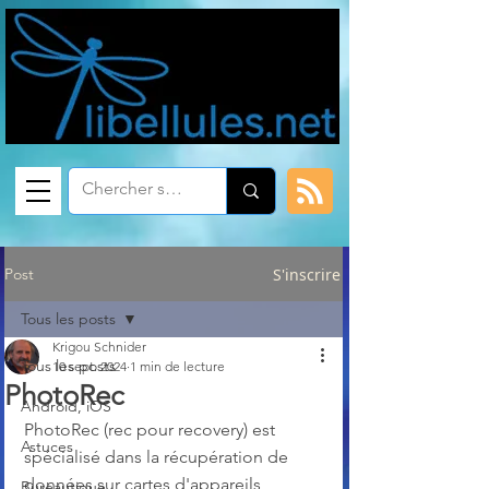
Post
S'inscrire
Tous les posts
Krigou Schnider
Tous les posts
10 sept. 2024
1 min de lecture
PhotoRec
Android, iOS
PhotoRec (rec pour recovery) est 
Astuces
spécialisé dans la récupération de 
données sur cartes d'appareils 
Bureautique