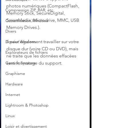
photos numériques (CompactFlash, 
Compression ZIP, RAR, etc.
Memory Stick, SecureDigital, 
SmartMedia, Microdrive, MMC, USB 
Customisation Windows
Memory Drives.). 
Divers
Il peut également travailler sur votre 
Dossier Windows
disque dur (voire CD ou DVD), mais 
Explorateurs de fichiers
ne traite que les données effacées 
Gestion Système
sans formatage du support.
Graphisme
Hardware
Internet
Lightroom & Photoshop
Linux
Loisir et divertissement