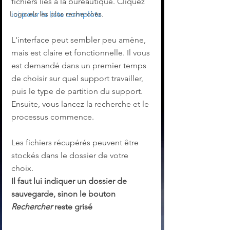
fichiers liés à la bureautique. Cliquez 
ici pour la liste complète
.
Logiciels les plus recherchés
L'interface peut sembler peu amène, 
mais est claire et fonctionnelle. Il vous 
est demandé dans un premier temps 
de choisir sur quel support travailler, 
puis le type de partition du support. 
Ensuite, vous lancez la recherche et le 
processus commence. 
Les fichiers récupérés peuvent être 
stockés dans le dossier de votre 
choix.
Il faut lui indiquer un dossier de 
sauvegarde, sinon le bouton 
Rechercher
 reste grisé