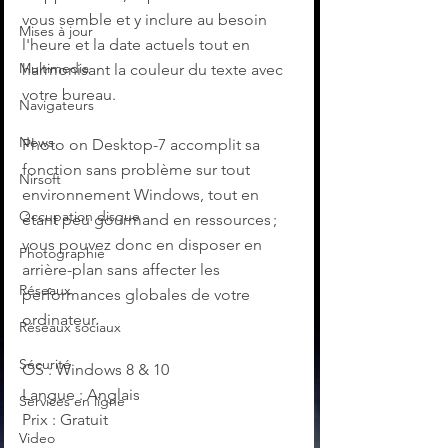
vous semble et y inclure au besoin 
Mises à jour
l'heure et la date actuels tout en 
Multimedia
harmonisant la couleur du texte avec 
votre bureau.
Navigateurs
News
Photo on Desktop-7 accomplit sa 
fonction sans problème sur tout 
Nirsoft
environnement Windows, tout en 
Occupation disque
étant peu gourmand en ressources ; 
vous pouvez donc en disposer en 
Photographie
arrière-plan sans affecter les 
Réseaux
performances globales de votre 
ordinateur.
Réseaux sociaux
Sécurité
OS : Windows 8 & 10
Langue : Anglais
Services en ligne
Prix : Gratuit
Video