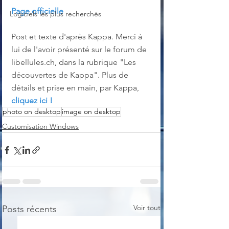
Page officielle
Logiciels les plus recherchés
Post et texte d'après Kappa. Merci à 
lui de l'avoir présenté sur le forum de 
libellules.ch, dans la rubrique "Les 
découvertes de Kappa". Plus de 
détails et prise en main, par Kappa, 
cliquez ici !
photo on desktop
image on desktop
Customisation Windows
Voir tout
Posts récents