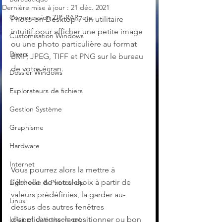
Dernière mise à jour :
21 déc. 2021
Compression ZIP, RAR, etc.
Photo on Desktop-7 un utilitaire 
intuitif pour afficher une petite image 
Customisation Windows
ou une photo particulière au format 
Divers
BMP, JPEG, TIFF et PNG sur le bureau 
de votre écran.
Dossier Windows
Explorateurs de fichiers
Gestion Système
Graphisme
Hardware
Internet
Vous pourrez alors la mettre à 
l'échelle de votre choix à partir de 
Lightroom & Photoshop
valeurs prédéfinies, la garder au-
Linux
dessus des autres fenêtres 
Loisir et divertissement
d'applications, la positionner ou bon 