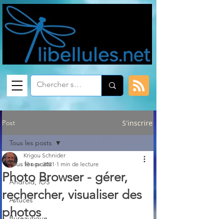
Post
S'inscrire
Tous les posts
Krigou Schnider
Tous les posts
10 nov. 2021
1 min de lecture
Photo Browser - gérer,
Android, iOS
rechercher, visualiser des
Astuces
photos
Bureautique