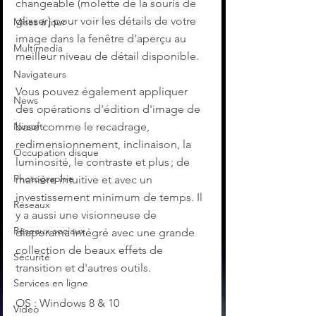
changeable (molette de la souris de 
glisser) pour voir les détails de votre 
Mises à jour
image dans la fenêtre d'aperçu au 
Multimedia
meilleur niveau de détail disponible. 
Navigateurs
Vous pouvez également appliquer 
News
des opérations d'édition d'image de 
base comme le recadrage, 
Nirsoft
redimensionnement, inclinaison, la 
Occupation disque
luminosité, le contraste et plus ; de 
Photographie
manière intuitive et avec un 
investissement minimum de temps. Il 
Réseaux
y a aussi une visionneuse de 
Réseaux sociaux
diaporama intégré avec une grande 
collection de beaux effets de 
Sécurité
transition et d'autres outils.
Services en ligne
OS : Windows 8 & 10
Video