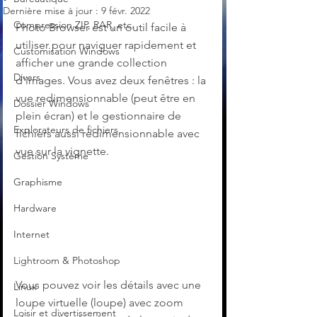
Dernière mise à jour :
9 févr. 2022
Compression ZIP, RAR, etc.
Photo Browser est un outil facile à 
utiliser pour naviguer rapidement et 
Customisation Windows
afficher une grande collection 
Divers
d'images. Vous avez deux fenêtres : la 
vue redimensionnable (peut être en 
Dossier Windows
plein écran) et le gestionnaire de 
Explorateurs de fichiers
fichiers aussi redimensionnable avec 
vue sur la vignette.
Gestion Système
Graphisme
Hardware
Internet
Lightroom & Photoshop
Vous pouvez voir les détails avec une 
Linux
loupe virtuelle (loupe) avec zoom 
Loisir et divertissement