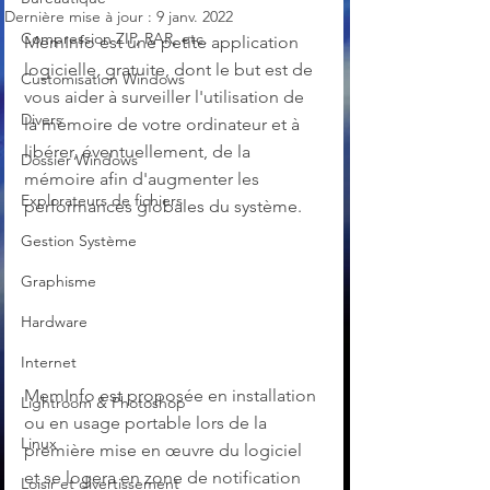
Dernière mise à jour :
9 janv. 2022
Compression ZIP, RAR, etc.
MemInfo est une petite application 
logicielle, gratuite, dont le but est de 
Customisation Windows
vous aider à surveiller l'utilisation de 
Divers
la mémoire de votre ordinateur et à 
libérer, éventuellement, de la 
Dossier Windows
mémoire afin d'augmenter les 
Explorateurs de fichiers
performances globales du système.
Gestion Système
Graphisme
Hardware
Internet
MemInfo est proposée en installation 
Lightroom & Photoshop
ou en usage portable lors de la 
Linux
première mise en œuvre du logiciel 
et se logera en zone de notification 
Loisir et divertissement