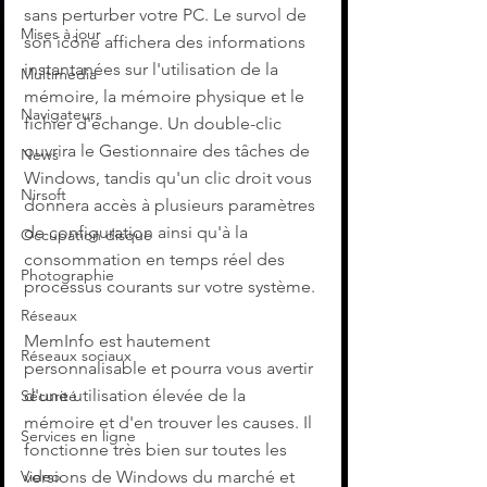
sans perturber votre PC. Le survol de 
Mises à jour
son icône affichera des informations 
instantanées sur l'utilisation de la 
Multimedia
mémoire, la mémoire physique et le 
Navigateurs
fichier d'échange. Un double-clic 
ouvrira le Gestionnaire des tâches de 
News
Windows, tandis qu'un clic droit vous 
Nirsoft
donnera accès à plusieurs paramètres 
de configuration ainsi qu'à la 
Occupation disque
consommation en temps réel des 
Photographie
processus courants sur votre système.
Réseaux
MemInfo est hautement 
Réseaux sociaux
personnalisable et pourra vous avertir 
d'une utilisation élevée de la 
Sécurité
mémoire et d'en trouver les causes. Il 
Services en ligne
fonctionne très bien sur toutes les 
Video
versions de Windows du marché et 