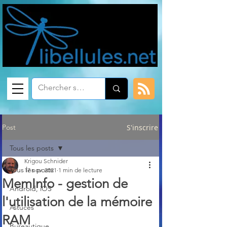
Post
S'inscrire
Tous les posts
Krigou Schnider
Tous les posts
17 nov. 2021
1 min de lecture
MemInfo - gestion de
Android, iOS
l'utilisation de la mémoire
Astuces
RAM
Bureautique