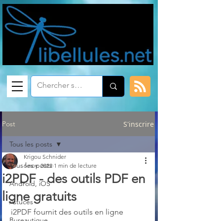
Post
S'inscrire
Tous les posts
Krigou Schnider
Tous les posts
6 nov. 2022
1 min de lecture
i2PDF - des outils PDF en
Android, iOS
ligne gratuits
Astuces
i2PDF fournit des outils en ligne 
Bureautique