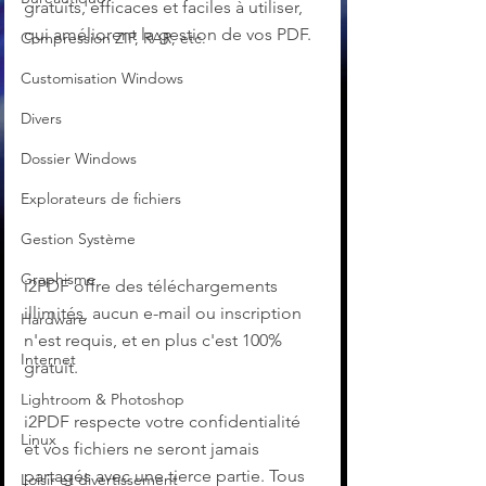
gratuits, efficaces et faciles à utiliser, 
qui améliorent la gestion de vos PDF.
Compression ZIP, RAR, etc.
Customisation Windows
Divers
Dossier Windows
Explorateurs de fichiers
Gestion Système
Graphisme
i2PDF offre des téléchargements 
illimités, aucun e-mail ou inscription 
Hardware
n'est requis, et en plus c'est 100% 
Internet
gratuit.
Lightroom & Photoshop
i2PDF respecte votre confidentialité 
Linux
et vos fichiers ne seront jamais 
partagés avec une tierce partie. Tous 
Loisir et divertissement