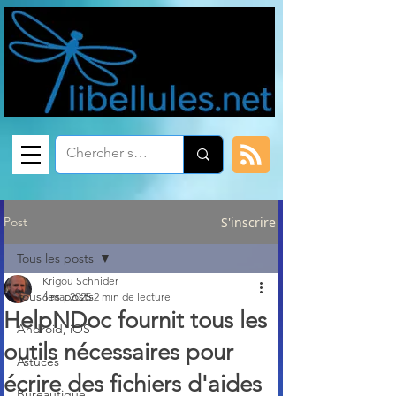
Post
S'inscrire
Tous les posts
Krigou Schnider
Tous les posts
6 mai 2025
2 min de lecture
HelpNDoc fournit tous les
Android, iOS
outils nécessaires pour
Astuces
écrire des fichiers d'aides
Bureautique