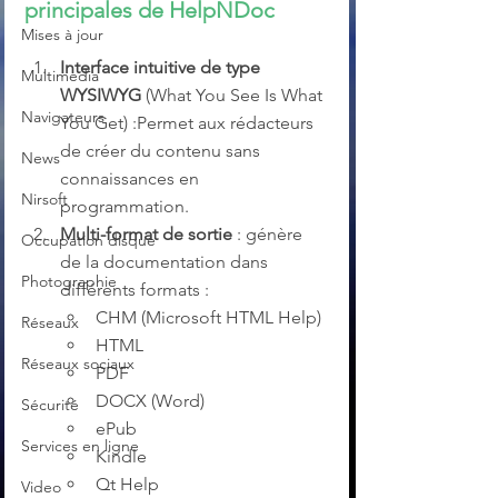
principales de HelpNDoc
Mises à jour
Interface intuitive de type 
Multimedia
WYSIWYG
 (What You See Is What 
Navigateurs
You Get) :Permet aux rédacteurs 
de créer du contenu sans 
News
connaissances en 
Nirsoft
programmation.
Multi-format de sortie
 : génère 
Occupation disque
de la documentation dans 
Photographie
différents formats :
CHM (Microsoft HTML Help)
Réseaux
HTML
Réseaux sociaux
PDF
DOCX (Word)
Sécurité
ePub
Services en ligne
Kindle
Qt Help
Video