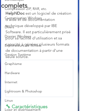
complets
Compression ZIP, RAR, etc.
HelpNDoc
 est un logiciel de création 
Customisation Windows
d'aide et de documentation 
technique développé par IBE 
Divers
Software. Il est particulièrement prisé 
Dossier Windows
pour sa facilité d’utilisation et sa 
capacité à générer plusieurs formats 
Explorateurs de fichiers
de documentation à partir d’une 
Gestion Système
seule source.
Graphisme
Hardware
Internet
Lightroom & Photoshop
Linux
🔧 
Caractéristiques 
Loisir et divertissement