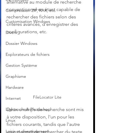
alternative au module de recherche 
conventionnel en étant capable de 
Compression ZIP, RAR, etc.
rechercher des fichiers selon des 
Customisation Windows
critères avancés, d'enregistrer des 
configurations, etc.
Divers
Dossier Windows
Explorateurs de fichiers
Gestion Système
Graphisme
Hardware
FileLocator Lite
Internet
Deux champs de recherche sont mis 
Lightroom & Photoshop
à votre disposition, l'un pour les 
Linux
fichiers courants, tandis que l'autre 
Loisir et divertissement
vous permet de rechercher du texte 