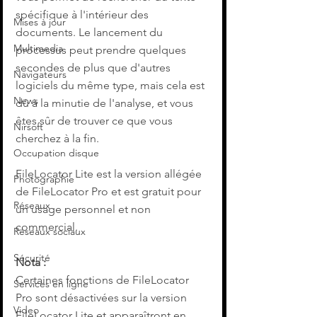
spécifique à l'intérieur des 
Mises à jour
documents. Le lancement du 
Multimedia
processus peut prendre quelques 
secondes de plus que d'autres 
Navigateurs
logiciels du même type, mais cela est 
News
dû à la minutie de l'analyse, et vous 
êtes sûr de trouver ce que vous 
Nirsoft
cherchez à la fin.
Occupation disque
FileLocator Lite est la version allégée 
Photographie
de FileLocator Pro et est gratuit pour 
Réseaux
un usage personnel et non 
commercial.
Réseaux sociaux
Sécurité
Nota :
Certaines fonctions de FileLocator 
Services en ligne
Pro sont désactivées sur la version 
Video
FileLocator Lite et apparaîtront en 