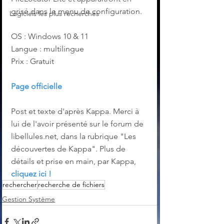
grisé dans le menu de configuration.
Logiciels les plus recherchés
OS : Windows 10 & 11
Langue : multilingue
Prix : Gratuit
Page officielle
Post et texte d'après Kappa. Merci à 
lui de l'avoir présenté sur le forum de 
libellules.net, dans la rubrique "Les 
découvertes de Kappa". Plus de 
détails et prise en main, par Kappa, 
cliquez ici !
rechercher
recherche de fichiers
Gestion Système