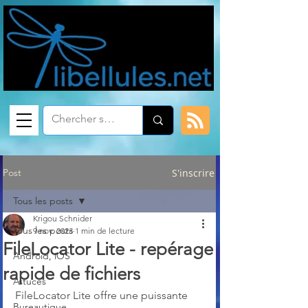
Post
S'inscrire
Tous les posts
Krigou Schnider
Tous les posts
9 nov. 2023
1 min de lecture
FileLocator Lite - repérage
Android, iOS
rapide de fichiers
Astuces
FileLocator Lite offre une puissante 
Bureautique