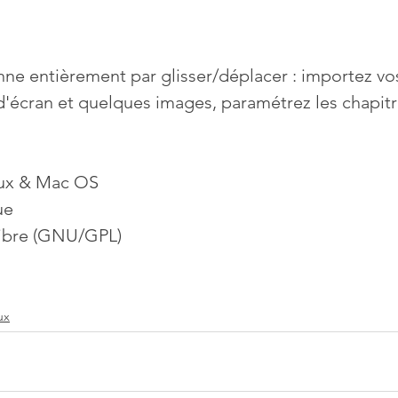
nne entièrement par glisser/déplacer : importez vos
d'écran et quelques images, paramétrez les chapitr
nux & Mac OS
ue
 libre (GNU/GPL)
ux