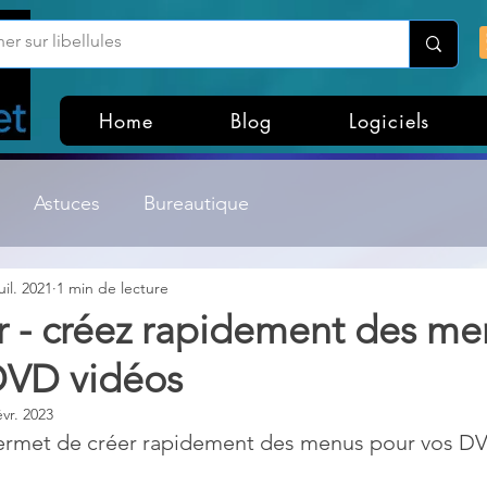
Home
Blog
Logiciels
Astuces
Bureautique
uil. 2021
1 min de lecture
Customisation Windows
Divers
r - créez rapidement des me
DVD vidéos
ateurs de fichiers
Gestion Système
Graphisme
évr. 2023
ermet de créer rapidement des menus pour vos DV
Lightroom & Photoshop
Linux