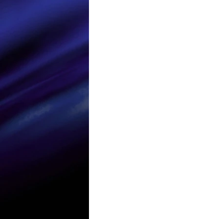
Loisir et divertissement
Nirsoft
Occupation dis
Réseaux sociaux
Sécuri
Logiciels les plus recherché