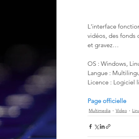
L'interface fonctio
vidéos, des fonds 
et gravez…
OS : Windows, Li
Langue : Multiling
Licence : Logiciel
Page officielle
Multimedia
Video
Lin