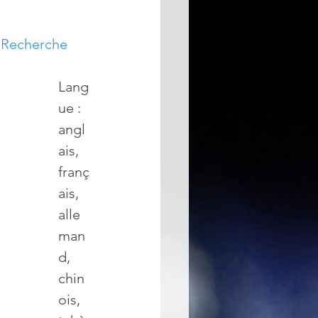
"
Recherche 
Lang
ue : 
angl
ais, 
franç
ais, 
alle
man
d, 
chin
ois, 