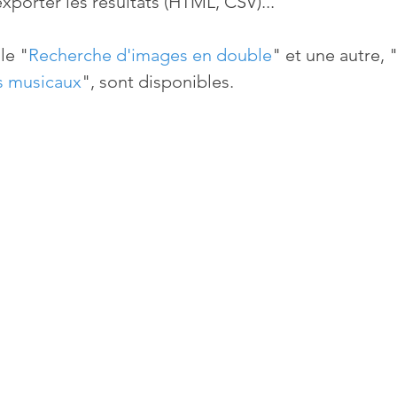
exporter les résultats (HTML, CSV)...
le "
Recherche d'images en double
" et une autre, 
rs musicaux
", sont disponibles.