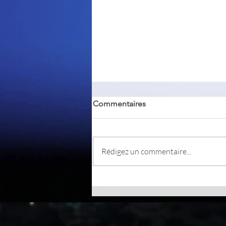
Commentaires
PKeyMaster
Rédigez un commentaire...