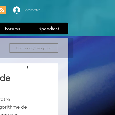
Se connecter
Forums
Speedtest
Connexion/Inscription
 de
votre 
lgorithme de 
même par 