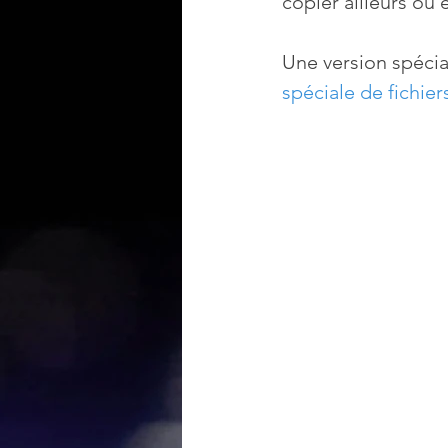
copier ailleurs ou 
Une version spécia
spéciale de fichie