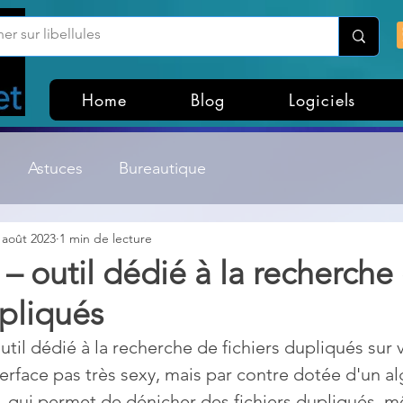
Home
Blog
Logiciels
Astuces
Bureautique
 août 2023
1 min de lecture
Customisation Windows
Divers
 outil dédié à la recherche
upliqués
ateurs de fichiers
Gestion Système
Graphisme
til dédié à la recherche de fichiers dupliqués sur 
terface pas très sexy, mais par contre dotée d'un a
Lightroom & Photoshop
Linux
, qui permet de dénicher des fichiers dupliqués, 