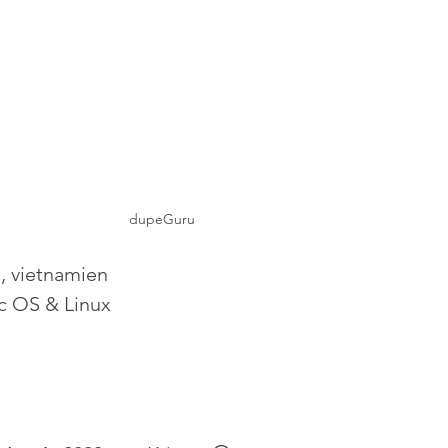
dupeGuru
n, vietnamien
c OS & Linux