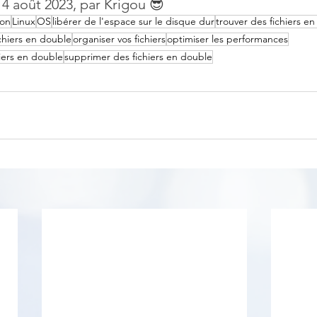
 14 août 2023, par Krigou 😎
on
Linux
OS
libérer de l'espace sur le disque dur
trouver des fichiers e
chiers en double
organiser vos fichiers
optimiser les performances
hiers en double
supprimer des fichiers en double