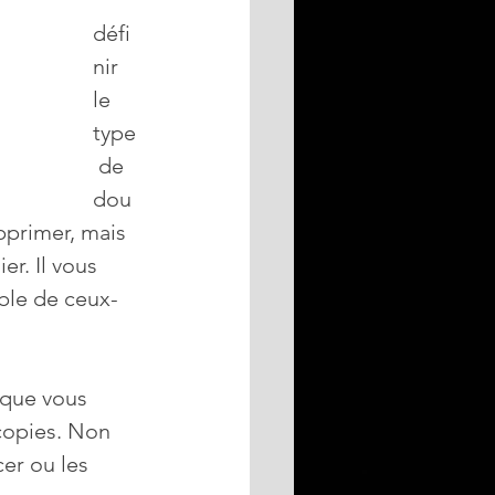
défi
nir 
le 
type
 de 
dou
primer, mais 
r. Il vous 
mble de ceux-
 que vous 
 copies. Non 
er ou les 