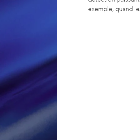
exemple, quand le
Loisir et divertissement
Nirsoft
Occupation dis
Réseaux sociaux
Sécuri
Logiciels les plus recherché