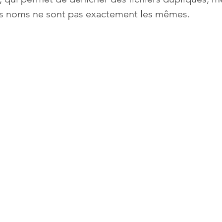
s noms ne sont pas exactement les mêmes.
Mises à jour
Multimedia
Navigateurs
News
que
Photographie
Réseaux
té
Services en ligne
Video
s