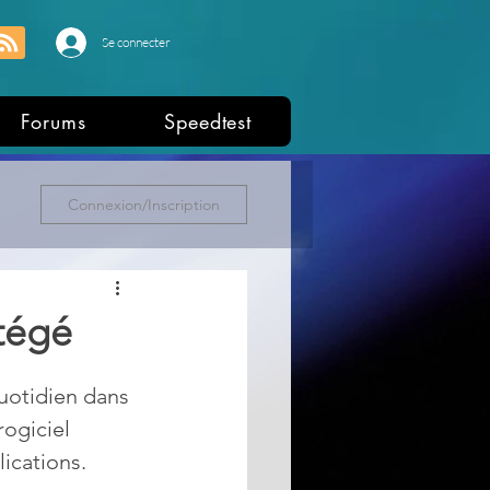
Se connecter
Forums
Speedtest
Connexion/Inscription
otégé
uotidien dans 
rogiciel 
ications.