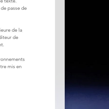
e texte. 
 de passe de 
ieure de la 
diteur de 
t.
vironnements 
tre mis en 