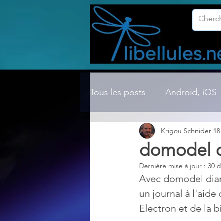
Tous les posts
Android, iOS
Krigou Schnider
18
Compression ZIP, RAR, etc.
domodel di
Dernière mise à jour :
30 d
Dossier Windows
Explor
Avec domodel diary
un journal à l'aide
Electron et de la 
Hardware
Internet