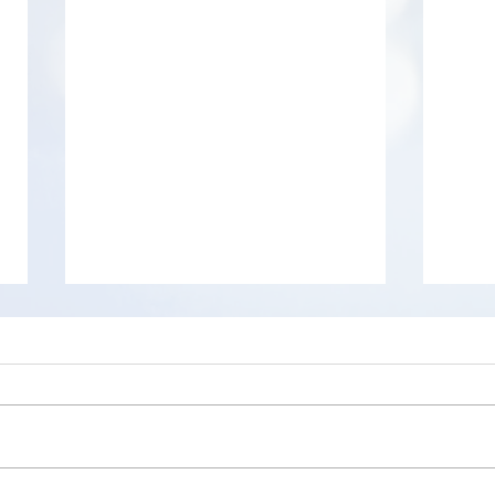
Balabolka
Tokri