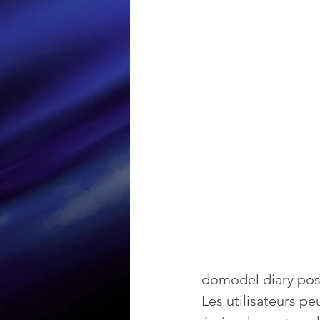
Loisir et divertissement
Nirsoft
Occupation dis
Réseaux sociaux
Sécuri
Logiciels les plus recherché
domodel diary poss
Les utilisateurs p