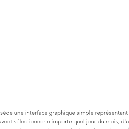
Mises à jour
Multimedia
Navigateurs
News
que
Photographie
Réseaux
té
Services en ligne
Video
s
ède une interface graphique simple représentant u
euvent sélectionner n'importe quel jour du mois, d'