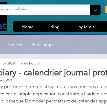
Home
Blog
Logiciels
Astuces
Bureautique
 nov. 2021
1 min de lecture
Customisation Windows
Divers
ary - calendrier journal pr
éc. 2021
ateurs de fichiers
Gestion Système
Graphisme
 protégez et enregistrez toutes vos pensées au q
 de cette simple application construite à l'aide du p
bibliothèque Domodel permettant de créer des appl
Lightroom & Photoshop
Linux