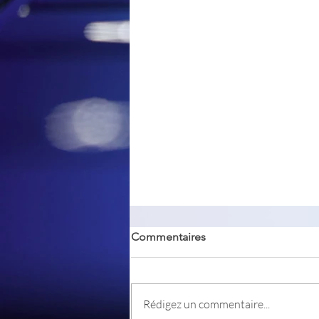
Commentaires
TrayBin
Rédigez un commentaire...