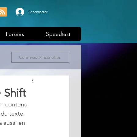
Se connecter
Forums
Speedtest
Connexion/Inscription
 Shift
 un contenu 
 du texte 
a aussi en 