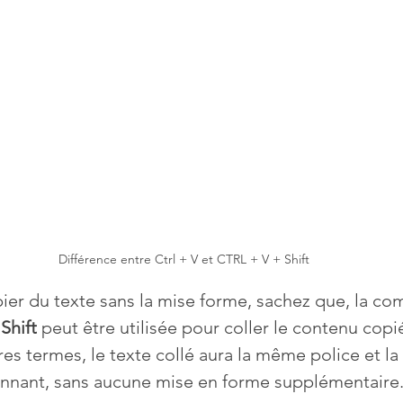
Mises à jour
Multimedia
Navigateurs
News
que
Photographie
Réseaux
té
Services en ligne
Video
Différence entre Ctrl + V et CTRL + V + Shift
s
pier du texte sans la mise forme, sachez que, la co
 Shift
 peut être utilisée pour coller le contenu copi
es termes, le texte collé aura la même police et la
onnant, sans aucune mise en forme supplémentaire