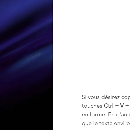
Loisir et divertissement
Nirsoft
Occupation dis
Réseaux sociaux
Sécuri
Logiciels les plus recherché
Si vous désirez co
touches 
Ctrl + V +
en forme. En d'autr
que le texte envir