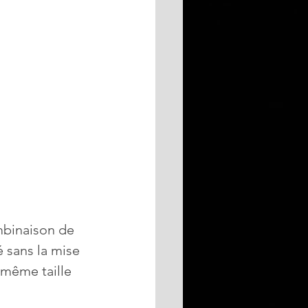
mbinaison de 
é sans la mise 
 même taille 
.