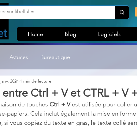
Home
Blog
Logiciels
Astuces
Bureautique
 janv. 2024
1 min de lecture
Customisation Windows
Divers
 entre Ctrl + V et CTRL + V +
aison de touches 
Ctrl + V
 est utilisée pour coller
ateurs de fichiers
Gestion Système
Graphisme
se-papiers. Cela inclut également la mise en forme
 si vous copiez du texte en gras, le texte collé ser
Lightroom & Photoshop
Linux