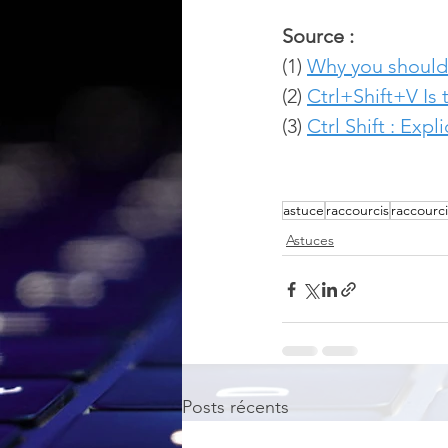
Source :
(1) 
Why you should 
(2) 
Ctrl+Shift+V Is
(3) 
Ctrl Shift : Exp
astuce
raccourcis
raccourci
Astuces
Posts récents