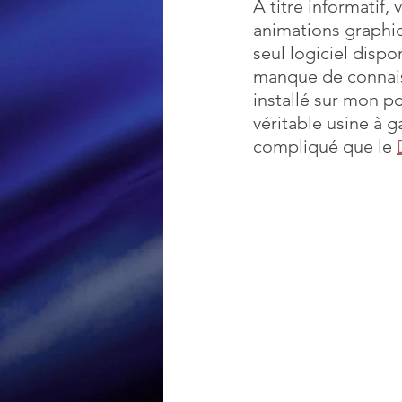
À titre informatif, 
animations graphiq
seul logiciel dispo
Loisir et divertissement
manque de connaiss
installé sur mon po
véritable usine à g
Nirsoft
Occupation dis
compliqué que le 
Réseaux sociaux
Sécuri
Logiciels les plus recherché