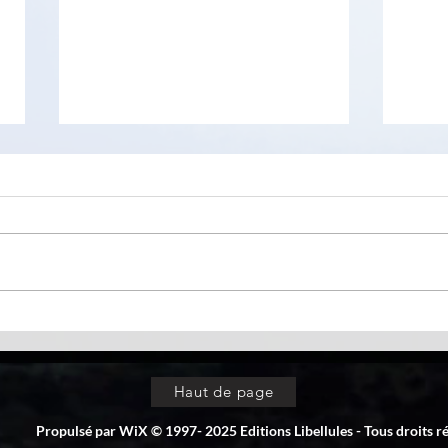
Lunacy - logiciel de design
List
avec fonctionnalités
Netf
secondées par IA
Haut de page
Propulsé par WiX © 1997- 2025 Editions Libellules - Tous droits r