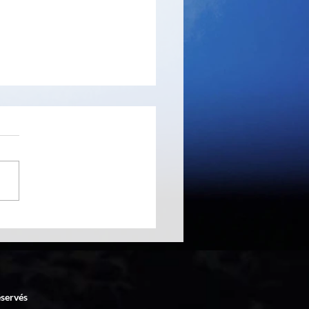
e des codes secrets
lix – prépare le popcorn
éservés