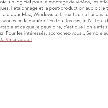
voici un logiciel pour le montage de vidéos, les effet
ues, l’étalonnage et la post-production audio ; le 
nible pour Mac, Windows et Linux ! Je ne l'ai pas te
Mises à jour
Multimedia
Navigateurs
News
ances en la matière ! En tout les cas, je l'ai tout
rtable et ce que je peux dire, c'est que l'on a affair
az. Pour les intéressés, accrochez-vous... Semble au
que
Photographie
Réseaux
Da Vinci Code
 !
té
Services en ligne
Video
s