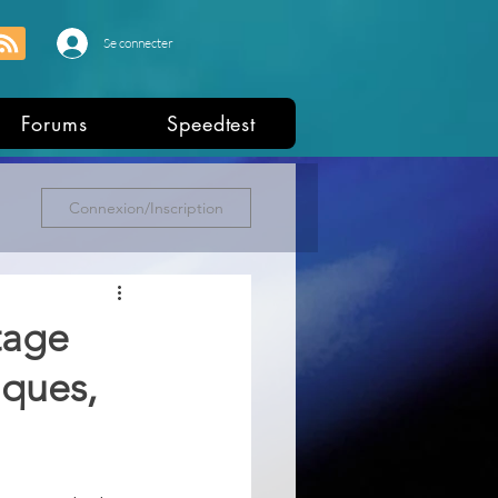
Se connecter
Forums
Speedtest
Connexion/Inscription
tage
iques,