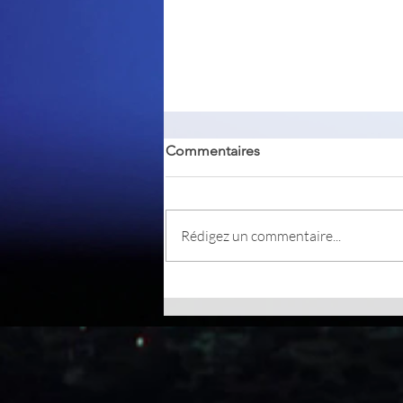
Commentaires
Rédigez un commentaire...
VLC Media Player est un
logiciel incontournable pour
lire tous vos fichiers
multimédias.