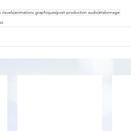
s visuels
animations graphiques
post-production audio
étalonnage
ux