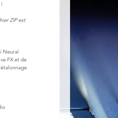
 !
hier ZIP est 
i Neural 
lve FX et de 
d’étalonnage 
dio