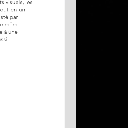
s visuels, les 
tout-en-un 
sté par 
 de même 
e à une 
ssi 