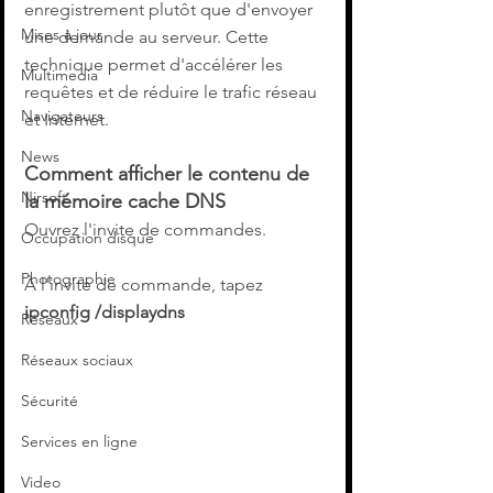
enregistrement plutôt que d'envoyer 
Mises à jour
une demande au serveur. Cette 
technique permet d'accélérer les 
Multimedia
requêtes et de réduire le trafic réseau 
Navigateurs
et Internet.
News
Comment afficher le contenu de 
Nirsoft
la mémoire cache DNS
Ouvrez l'invite de commandes.
Occupation disque
Photographie
À l'invite de commande, tapez 
ipconfig /displaydns
Réseaux
Réseaux sociaux
Sécurité
Services en ligne
Video