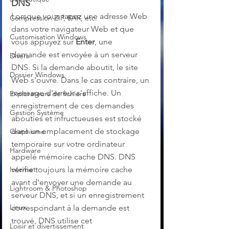
DNS
Lorsque vous tapez une adresse Web 
Compression ZIP, RAR, etc.
dans votre navigateur Web et que 
Customisation Windows
vous appuyez sur 
Enter
, une 
demande est envoyée à un serveur 
Divers
DNS. Si la demande aboutit, le site 
Dossier Windows
Web s'ouvre. Dans le cas contraire, un 
message d'erreur s'affiche. Un 
Explorateurs de fichiers
enregistrement de ces demandes 
Gestion Système
abouties et infructueuses est stocké 
dans un emplacement de stockage 
Graphisme
temporaire sur votre ordinateur 
Hardware
appelé mémoire cache DNS. DNS 
Internet
vérifie toujours la mémoire cache 
avant d'envoyer une demande au 
Lightroom & Photoshop
serveur DNS, et si un enregistrement 
Linux
correspondant à la demande est 
trouvé, DNS utilise cet 
Loisir et divertissement