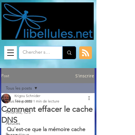
Post
S'inscrire
Tous les posts
Krigou Schnider
Tous les posts
7 févr. 2022
1 min de lecture
Comment effacer le cache
Android, iOS
DNS
Astuces
Qu'est-ce que la mémoire cache 
Bureautique