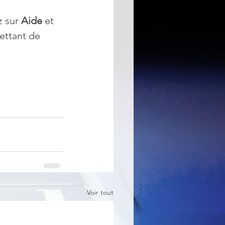
 sur 
Aide
 et 
ettant de 
Voir tout