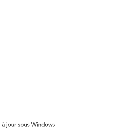
Mises à jour
Multimedia
Navigateurs
News
que
Photographie
Réseaux
té
Services en ligne
Video
s
 à jour sous Windows