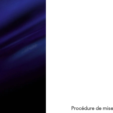
Loisir et divertissement
Nirsoft
Occupation dis
Réseaux sociaux
Sécuri
Logiciels les plus recherché
Procédure de mise