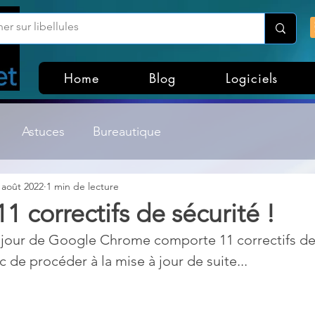
Home
Blog
Logiciels
Astuces
Bureautique
 août 2022
1 min de lecture
Customisation Windows
Divers
1 correctifs de sécurité !
 jour de Google Chrome comporte 11 correctifs de 
ateurs de fichiers
Gestion Système
Graphisme
 de procéder à la mise à jour de suite...
Lightroom & Photoshop
Linux