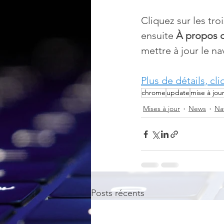
Cliquez sur les tro
ensuite 
À propos 
mettre à jour le n
Plus de détails, cli
chrome
update
mise à jou
Mises à jour
News
Na
Posts récents