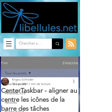
Post
S'inscrire
Tous les posts
Krigou Schnider
Tous les posts
12 nov. 2021
1 min de lecture
CenterTaskbar - aligner au
Android, iOS
centre les icônes de la
Astuces
barre des tâches
Bureautique