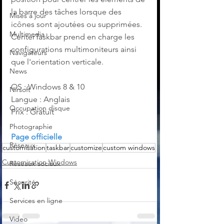
la barre des tâches lorsque des 
Mises à jour
icônes sont ajoutées ou supprimées.
Multimedia
CenterTaskbar prend en charge les 
configurations multimoniteurs ainsi 
Navigateurs
que l'orientation verticale.
News
OS : Windows 8 & 10
Nirsoft
Langue : Anglais
Occupation disque
Prix : Gratuit
Photographie
Page officielle
Réseaux
customisation
taskbar
customize
custom windows
Customisation Windows
Réseaux sociaux
Sécurité
Services en ligne
Video