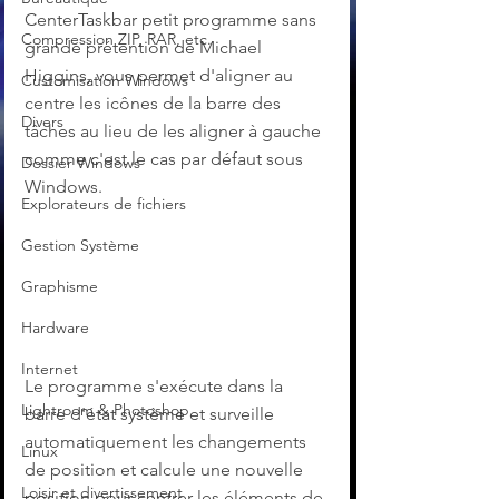
CenterTaskbar petit programme sans 
Compression ZIP, RAR, etc.
grande prétention de Michael 
Higgins, vous permet d'aligner au 
Customisation Windows
centre les icônes de la barre des 
Divers
tâches au lieu de les aligner à gauche 
comme c'est le cas par défaut sous 
Dossier Windows
Windows.
Explorateurs de fichiers
Gestion Système
Graphisme
Hardware
Internet
Le programme s'exécute dans la 
Lightroom & Photoshop
barre d'état système et surveille 
automatiquement les changements 
Linux
de position et calcule une nouvelle 
Loisir et divertissement
position pour centrer les éléments de 