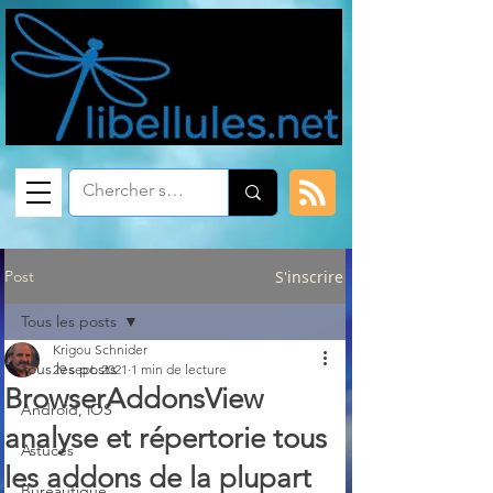
Post
S'inscrire
Tous les posts
Krigou Schnider
Tous les posts
29 sept. 2021
1 min de lecture
BrowserAddonsView
Android, iOS
analyse et répertorie tous
Astuces
les addons de la plupart
Bureautique