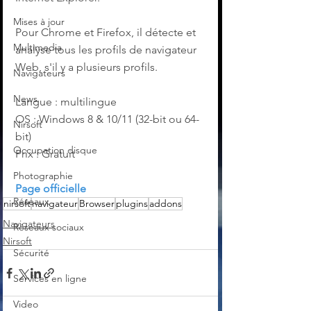
Mises à jour
Pour Chrome et Firefox, il détecte et 
Multimedia
analyse tous les profils de navigateur 
Web, s'il y a plusieurs profils.
Navigateurs
News
Langue : multilingue
OS : Windows 8 & 10/11 (32-bit ou 64-
Nirsoft
bit)
Occupation disque
Prix : Gratuit
Photographie
Page officielle
Réseaux
nirsoft
navigateur
Browser
plugins
addons
Navigateurs
Réseaux sociaux
Nirsoft
Sécurité
Services en ligne
Video