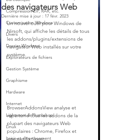
des navigateurs Web
Compression ZIP, RAR, etc.
Dernière mise à jour :
17 févr. 2023
Customisation Windows
Un nouvel outil pour Windows de 
Nirsoft, qui affiche les détails de tous 
Divers
les addons/plugins/extensions de 
Dossier Windows
navigateur Web installés sur votre 
système.
Explorateurs de fichiers
Gestion Système
Graphisme
Hardware
Internet
BrowserAddonsView analyse et 
Lightroom & Photoshop
répertorie tous les addons de la 
plupart des navigateurs Web 
Linux
populaires : Chrome, Firefox et 
Loisir et divertissement
Internet Explorer.