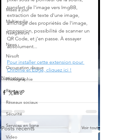
transfert de l'image vers ImgBB, 
Mises à jour
extraction de texte d'une image, 
Multimedia
affichage des propriétés de l'image, 
impression, possibilité de scanner un 
Navigateurs
QR Code, et j'en passe. À essayer 
News
absolument...
Nirsoft
Pour installer cette extension pour 
Occupation disque
Chrome et Edge, cliquez ici !
Navigateurs
Photographie
Réseaux
Réseaux sociaux
Sécurité
Services en ligne
Voir tout
Posts récents
Video