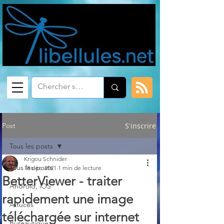
Post
S'inscrire
Tous les posts
Krigou Schnider
Tous les posts
18 déc. 2021
1 min de lecture
BetterViewer - traiter
Android, iOS
rapidement une image
Astuces
téléchargée sur internet
Bureautique