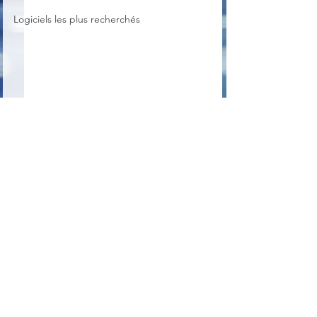
Logiciels les plus recherchés
Commentaires
Bitwarden
Comment choisir entre
Rédigez un commentaire...