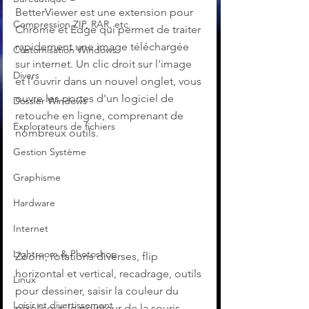
BetterViewer est une extension pour 
Compression ZIP, RAR, etc.
Chrome et Edge qui permet de traiter 
rapidement une image téléchargée 
Customisation Windows
sur internet. Un clic droit sur l'image 
Divers
et l'ouvrir dans un nouvel onglet, vous 
ouvre les portes d'un logiciel de 
Dossier Windows
retouche en ligne, comprenant de 
Explorateurs de fichiers
nombreux outils. 
Gestion Système
Graphisme
Hardware
Internet
Lightroom & Photoshop
Zoom, rotations diverses, flip 
horizontal et vertical, recadrage, outils 
Linux
pour dessiner, saisir la couleur du 
Loisir et divertissement
pixel sous le pointeur de la souris, 