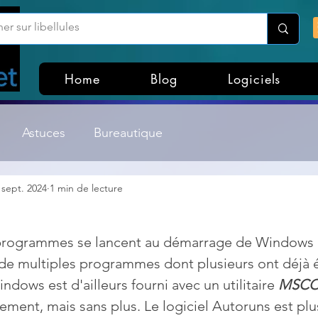
Home
Blog
Logiciels
Astuces
Bureautique
 sept. 2024
1 min de lecture
Customisation Windows
Divers
 programmes se lancent au démarrage de Windows e
ateurs de fichiers
Gestion Système
Graphisme
te de multiples programmes dont plusieurs ont déjà 
indows est d'ailleurs fourni avec un utilitaire 
MSCO
Lightroom & Photoshop
Linux
ement, mais sans plus. Le logiciel Autoruns est pl