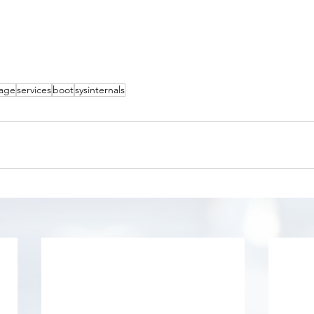
age
services
boot
sysinternals