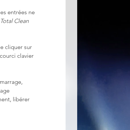
 les entrées ne 
Total Clean 
e cliquer sur 
courci clavier 
émarrage, 
rage 
nt, libérer 