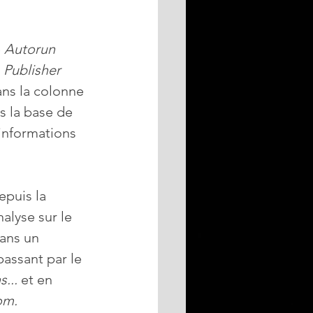
 
Autorun 
 
Publisher 
ans la colonne 
s la base de 
informations 
puis la 
alyse sur le 
dans un 
passant par le 
...
 et en 
om.