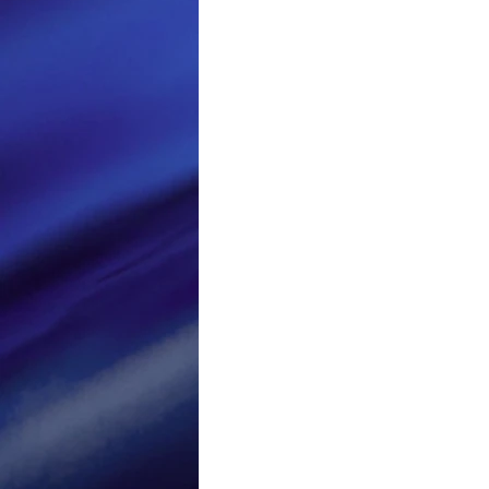
Loisir et divertissement
Nirsoft
Occupation dis
Réseaux sociaux
Sécuri
Logiciels les plus recherché