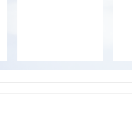
RAM
Visualiser le contenu du
menu "Démarrer"