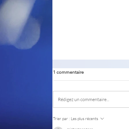
1 commentaire
PKeyMaster
Rédigez un commentaire...
Trier par :
Les plus récents