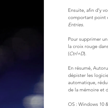
Ensuite, afin d’y v
comportant point de
Entries.
Pour supprimer un d
la croix rouge dans
(
Ctrl+D
).
En résumé, Autorun
dépister les logic
automatique, rédu
de la mémoire et 
OS : Windows 10 & 