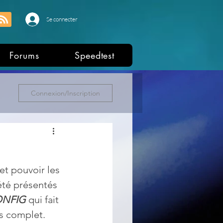
Se connecter
Forums
Speedtest
Connexion/Inscription
t pouvoir les 
été présentés 
NFIG
 qui fait 
us complet.