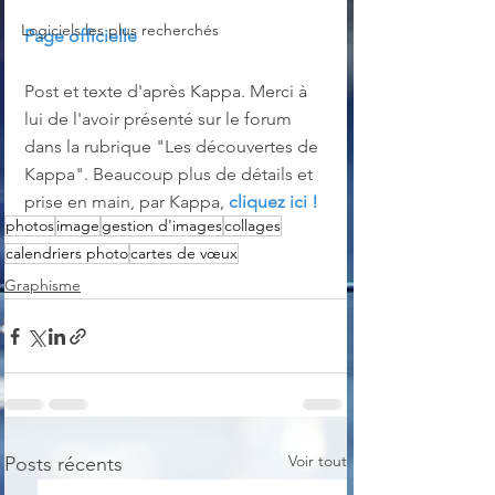
Logiciels les plus recherchés
Page officielle
Post et texte d'après Kappa. Merci à 
lui de l'avoir présenté sur le forum 
dans la rubrique "Les découvertes de 
Kappa". Beaucoup plus de détails et 
prise en main, par Kappa, 
cliquez ici !
photos
image
gestion d'images
collages
calendriers photo
cartes de vœux
Graphisme
Voir tout
Posts récents