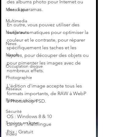
des albums photo pour Internet ou 
des diaporamas.
Mises à jour
Multimedia
En outre, vous pouvez utiliser des 
Navigateurs
outils automatiques pour optimiser la 
couleur et le contraste, pour réparer 
News
spécifiquement les taches et les 
Nirsoft
rayures, pour découper des objets ou 
pour pimenter les images avec de 
Occupation disque
nombreux effets.
Photographie
L'édition d'image accepte tous les 
Réseaux
formats importants, de RAW à WebP 
Réseaux sociaux
à Photoshop PSD.
Sécurité
OS : Windows 8 & 10
Services en ligne
Langue : Multilingue
Prix : Gratuit
Video