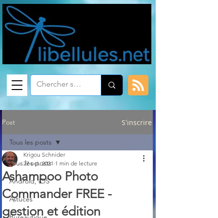
Post
S'inscrire
Tous les posts
Krigou Schnider
Tous les posts
27 oct. 2021
1 min de lecture
Ashampoo Photo
Android, iOS
Commander FREE -
Astuces
gestion et édition
Bureautique