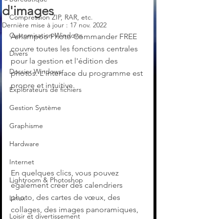
d'images
Compression ZIP, RAR, etc.
Dernière mise à jour :
17 nov. 2022
Customisation Windows
Ashampoo Photo Commander FREE 
couvre toutes les fonctions centrales 
Divers
pour la gestion et l'édition des 
Dossier Windows
photos. L'interface du programme est 
propre et intuitive.
Explorateurs de fichiers
Gestion Système
Graphisme
Hardware
Internet
En quelques clics, vous pouvez 
Lightroom & Photoshop
également créer des calendriers 
photo, des cartes de vœux, des 
Linux
collages, des images panoramiques, 
Loisir et divertissement