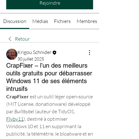
Rejoindre
Discussion
Médias
Fichiers
Membres
Retour
Krigou Schnider
30 juillet 2025
CrapFixer – l’un des meilleurs
outils gratuits pour débarrasser
Windows 11 de ses éléments
intrusifs
CrapFixer
 est un outil léger open‑source 
(MIT License, donationware) développé 
par 
Builtbybel
 (auteur de TidyOS, 
Flyby11
), destiné à optimiser 
Windows 10 et 11 en supprimant la 
publicité, la télémétrie, le bloatware et en 