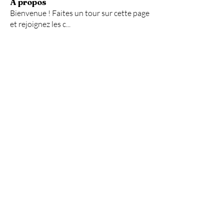
À propos
Bienvenue ! Faites un tour sur cette page
et rejoignez les c
...
Lire plus
membres
Guido76
S'abonner
Guido76
jeanjacques.vanstavel
S'abonner
jeanjacques.vanstavel
melgrosjean8051490
S'abonner
melgrosjean8051490
pyveswebsud
S'abonner
pyveswebsud
domsdo1234
S'abonner
domsdo1234
Voir tous les membres (549)
Haut de page