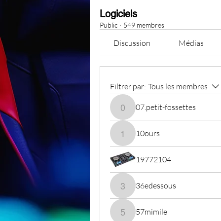
Logiciels
Public
·
549 membres
Discussion
Médias
Filtrer par:
Tous les membres
07.petit-fossettes
07.petit-fossettes
10ours
10ours
19772104
36edessous
36edessous
57mimile
57mimile