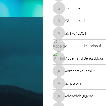
57mimile
57mimile
98ondatrack
98ondatrack
ab17042014
ab17042014
Abdelghani Mehdaoui
Abdelhafid Benkaddour
abrahamkouassi79
abrahamkouassi79
achatspm
achatspm
adenadels_ugene
adenadels_ugene