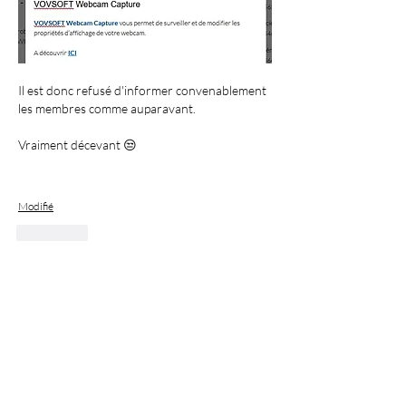
Il est donc refusé d'informer convenablement 
les membres comme auparavant.
Vraiment décevant 😒
Modifié
J'aime
À propos
Bienvenue ! Faites un tour sur cette page
et rejoignez les c
...
Lire plus