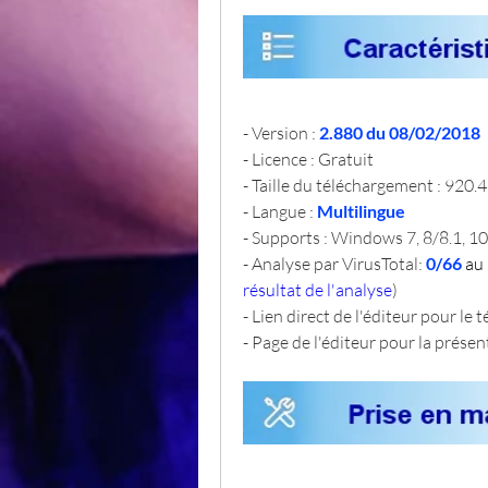
- Version : 
2.880 du 08/02/2018
- Licence : Gratuit
- Taille du téléchargement : 920.
- Langue : 
Multilingue
- Supports : Windows 7, 8/8.1, 10
- Analyse par VirusTotal: 
0/66 
au
résultat de l'analyse
)
- Lien direct de l'éditeur pour le 
- Page de l'éditeur pour la présent