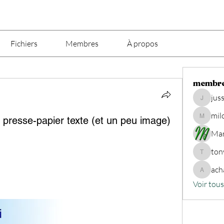
Fichiers
Membres
À propos
membr
jus
jusseaux
mil
 presse-papier texte (et un peu image)
milou29
Ma
ton
tony.puel
ach
achatsp
Voir tou