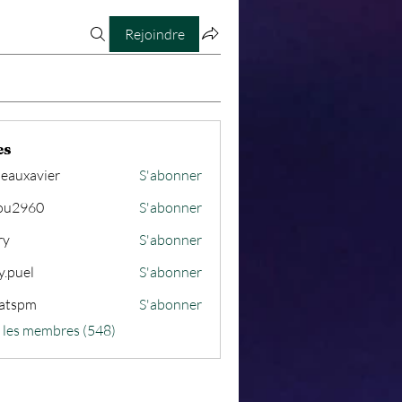
Rejoindre
es
seauxavier
S'abonner
avier
ou2960
S'abonner
60
ry
S'abonner
y.puel
S'abonner
atspm
S'abonner
m
s les membres (548)