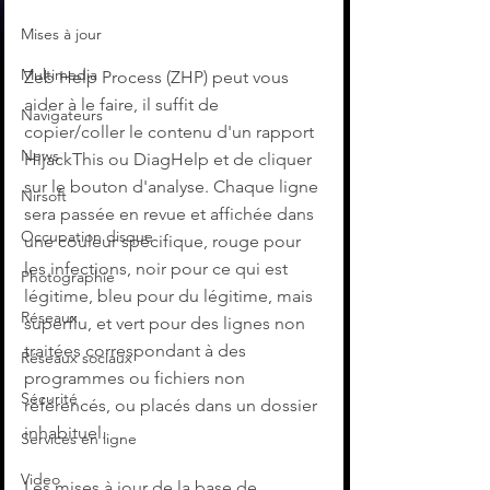
Mises à jour
Multimedia
Zeb Help Process (ZHP) peut vous 
aider à le faire, il suffit de 
Navigateurs
copier/coller le contenu d'un rapport 
News
HijackThis ou DiagHelp et de cliquer 
sur le bouton d'analyse. Chaque ligne 
Nirsoft
sera passée en revue et affichée dans 
Occupation disque
une couleur spécifique, rouge pour 
les infections, noir pour ce qui est 
Photographie
légitime, bleu pour du légitime, mais 
Réseaux
superflu, et vert pour des lignes non 
traitées correspondant à des 
Réseaux sociaux
programmes ou fichiers non 
Sécurité
référencés, ou placés dans un dossier 
inhabituel.
Services en ligne
Video
Les mises à jour de la base de 