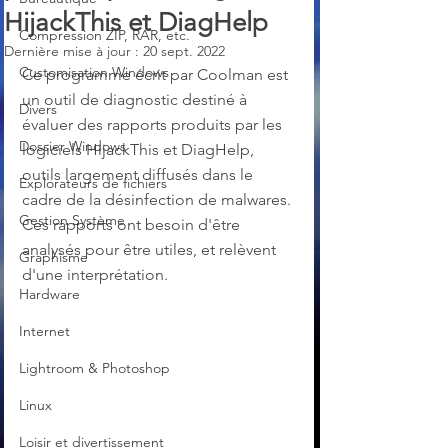
HijackThis et DiagHelp
Compression ZIP, RAR, etc.
Dernière mise à jour :
20 sept. 2022
Customisation Windows
Ce programme écrit par Coolman est 
un outil de diagnostic destiné à 
Divers
évaluer des rapports produits par les 
Dossier Windows
logiciels HijackThis et DiagHelp, 
outils largement diffusés dans le 
Explorateurs de fichiers
cadre de la désinfection de malwares. 
Gestion Système
Ces rapports ont besoin d'être 
analysés pour être utiles, et relèvent 
Graphisme
d'une interprétation.
Hardware
Internet
Lightroom & Photoshop
Linux
Loisir et divertissement