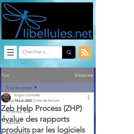
Post
S'inscrire
Tous les posts
Krigou Schnider
Tous les posts
14 juil. 2021
2 min de lecture
Zeb Help Process (ZHP)
Android, iOS
évalue des rapports
Astuces
produits par les logiciels
Bureautique