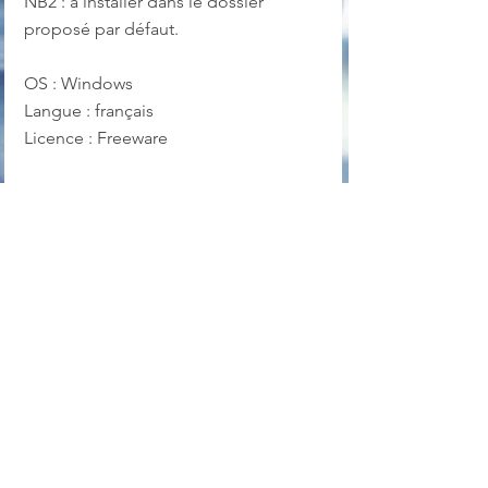
NB2 : à installer dans le dossier 
proposé par défaut.
OS : Windows
Langue : français
Licence : Freeware
Site officiel et téléchargement
Sécurité
Voir tout
Posts récents