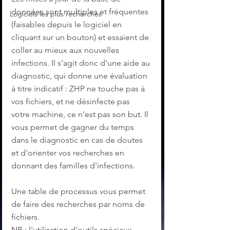
données sont multiples et fréquentes 
Logiciels les plus recherchés
(faisables depuis le logiciel en 
cliquant sur un bouton) et essaient de 
coller au mieux aux nouvelles 
infections. Il s'agit donc d'une aide au 
diagnostic, qui donne une évaluation 
à titre indicatif : ZHP ne touche pas à 
vos fichiers, et ne désinfecte pas 
votre machine, ce n'est pas son but. Il 
vous permet de gagner du temps 
dans le diagnostic en cas de doutes 
et d'orienter vos recherches en 
donnant des familles d'infections.
Une table de processus vous permet 
de faire des recherches par noms de 
fichiers.
NB : l'utilisation d'outils spéciaux 