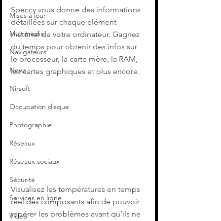
Speccy vous donne des informations 
Mises à jour
détaillées sur chaque élément 
Multimedia
matériel de votre ordinateur. Gagnez 
du temps pour obtenir des infos sur 
Navigateurs
le processeur, la carte mère, la RAM, 
News
les cartes graphiques et plus encore.
Nirsoft
Occupation disque
Photographie
Réseaux
Réseaux sociaux
Sécurité
Visualisez les températures en temps 
Services en ligne
réel des composants afin de pouvoir 
repérer les problèmes avant qu’ils ne 
Video