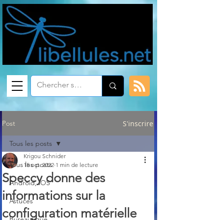
Post
S'inscrire
Tous les posts
Krigou Schnider
Tous les posts
15 oct. 2022
1 min de lecture
Speccy donne des
Android, iOS
informations sur la
Astuces
configuration matérielle
Bureautique