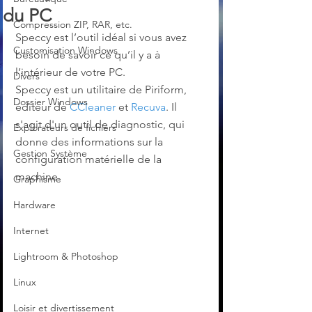
du PC
Compression ZIP, RAR, etc.
Speccy est l’outil idéal si vous avez 
Customisation Windows
besoin de savoir ce qu’il y a à 
l’intérieur de votre PC.
Divers
Speccy est un utilitaire de Piriform, 
Dossier Windows
éditeur de 
CCleaner
 et 
Recuva
. Il 
s'agit d'un outil de diagnostic, qui 
Explorateurs de fichiers
donne des informations sur la 
Gestion Système
configuration matérielle de la 
machine.
Graphisme
Hardware
Internet
Lightroom & Photoshop
Linux
Loisir et divertissement