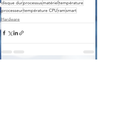
disque dur
processus
matériel
température
processeur
température CPU
ram
smart
Hardware
Voir tout
Posts récents