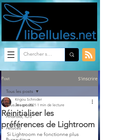
Post
S'inscrire
Tous les posts
Krigou Schnider
Tous les posts
26 sept. 2021
1 min de lecture
Réinitialiser les
Android, iOS
préférences de Lightroom
Astuces
Si Lightroom ne fonctionne plus 
Bureautique