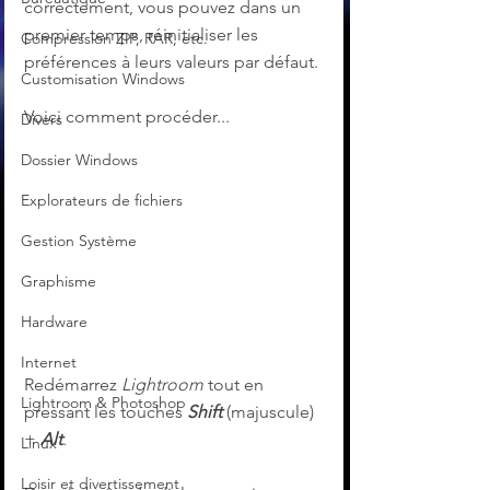
correctement, vous pouvez dans un 
premier temps, réinitialiser les 
Compression ZIP, RAR, etc.
préférences à leurs valeurs par défaut. 
Customisation Windows
Voici comment procéder...
Divers
Dossier Windows
Explorateurs de fichiers
Gestion Système
Graphisme
Hardware
Internet
Redémarrez 
Lightroom
 tout en 
Lightroom & Photoshop
pressant les touches 
Shift
(majuscule) 
+ 
Alt
.
Linux
Loisir et divertissement