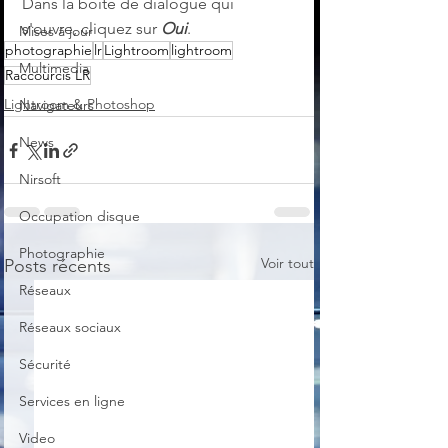
Dans la boîte de dialogue qui 
s'ouvre, cliquez sur 
Oui
.
Mises à jour
photographie
lr
Lightroom
lightroom
Multimedia
Raccourcis LR
Lightroom & Photoshop
Navigateurs
News
Nirsoft
Occupation disque
Photographie
Voir tout
Posts récents
Réseaux
Réseaux sociaux
Sécurité
Services en ligne
Video