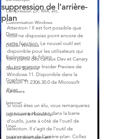
suppression de l'arrière-
Compression ZIP, RAR, etc.
plan
Customisation Windows
Attention ! Il est fort possible que 
Divers
vous ne disposiez point encore de 
cette fonction. Le nouvel outil est 
Dossier Windows
disponible pour les utilisateurs qui 
Explorateurs de fichiers
font partie des canaux Dev et Canary 
du programme Insider Preview de 
Gestion Système
Windows 11. Disponible dans la 
Graphisme
version 11.2306.30.0 de Microsoft 
Paint.
Hardware
Internet
Si vous êtes un élu, vous remarquerez 
un nouveau bouton dans la barre 
Lightroom & Photoshop
d'outils, juste à côté de l'outil de 
Linux
sélection. Il s'agit de l'outil de 
suppression de l'arrière-plan. Collez 
Loisir et divertissement