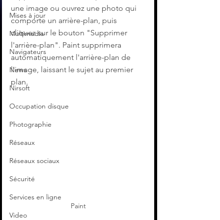
une image ou ouvrez une photo qui 
Mises à jour
comporte un arrière-plan, puis 
cliquez sur le bouton "Supprimer 
Multimedia
l'arrière-plan". Paint supprimera 
Navigateurs
automatiquement l'arrière-plan de 
l'image, laissant le sujet au premier 
News
plan.
Nirsoft
Occupation disque
Photographie
Réseaux
Réseaux sociaux
Sécurité
Services en ligne
Paint
Video