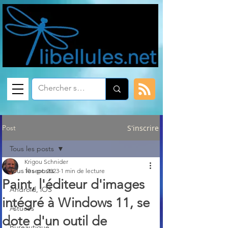
Post
S'inscrire
Tous les posts
Krigou Schnider
Tous les posts
10 sept. 2023
1 min de lecture
Paint, l'éditeur d'images
Android, iOS
intégré à Windows 11, se
Astuces
dote d'un outil de
Bureautique